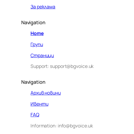
За реклама
Navigation
Home
Групи
Страници
Support: support@bgvoice.uk
Navigation
Архив новини
Ивенти
Здравейте! Аз съм Алекс –
FAQ
виртуалният помощник на BG
Information: info@bgvoice.uk
VOICE UK. С какво мога да
помогна днес?