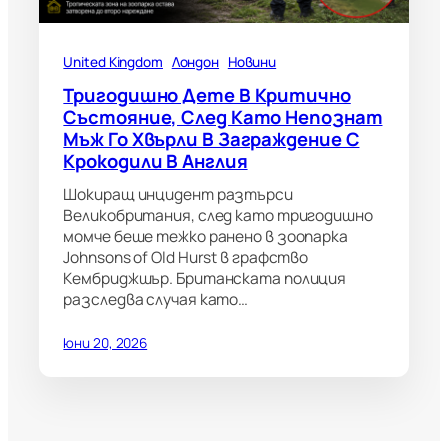
United Kingdom
Лондон
Новини
Тригодишно Дете В Критично
Състояние, След Като Непознат
Мъж Го Хвърли В Заграждение С
Крокодили В Англия
Шокиращ инцидент разтърси
Великобритания, след като тригодишно
момче беше тежко ранено в зоопарка
Johnsons of Old Hurst в графство
Кембриджшър. Британската полиция
разследва случая като…
юни 20, 2026