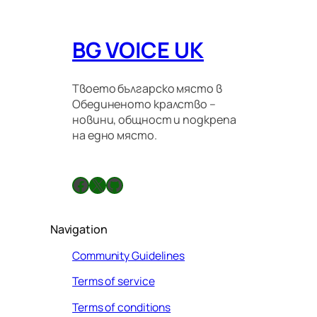
BG VOICE UK
Твоето българско място в
Обединеното кралство –
новини, общност и подкрепа
на едно място.
Facebook
X
GitHub
Navigation
Community Guidelines
Terms of service
Terms of conditions