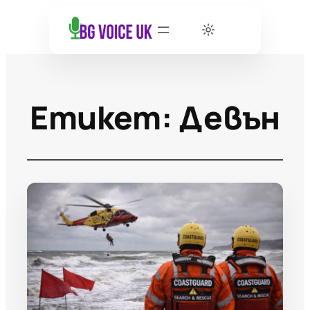
Етикет:
Девън