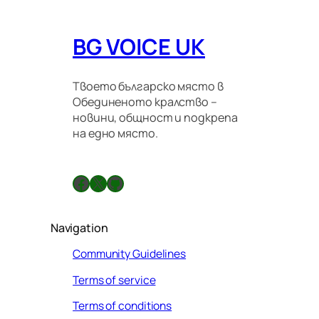
BG VOICE UK
Твоето българско място в
Обединеното кралство –
новини, общност и подкрепа
на едно място.
Facebook
X
GitHub
Navigation
Community Guidelines
Terms of service
Terms of conditions