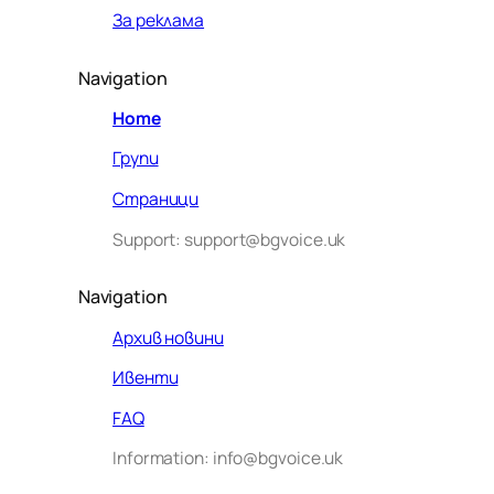
За реклама
Navigation
Home
Групи
Страници
Support: support@bgvoice.uk
Navigation
Архив новини
Ивенти
Здравейте! Аз съм Алекс –
FAQ
виртуалният помощник на BG
Information: info@bgvoice.uk
VOICE UK. С какво мога да
помогна днес?