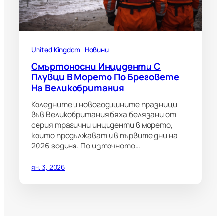
United Kingdom
Новини
Смъртоносни Инциденти С
Плувци В Морето По Бреговете
На Великобритания
Коледните и новогодишните празници
във Великобритания бяха белязани от
серия трагични инциденти в морето,
които продължават и в първите дни на
2026 година. По източното…
ян. 3, 2026