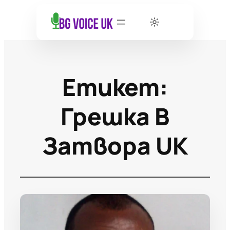
Етикет:
Грешка В
Затвора UK