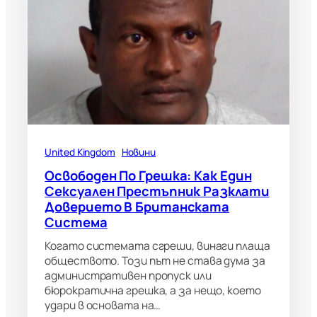
United Kingdom
Новини
Освободен По Грешка: Как Един
Сексуален Престъпник Разклати
Доверието В Британската
Система
Когато системата сгреши, винаги плаща
обществото. Този път не става дума за
административен пропуск или
бюрократична грешка, а за нещо, което
удари в основата на…