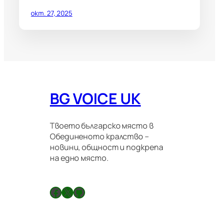
окт. 27, 2025
BG VOICE UK
Твоето българско място в
Обединеното кралство –
новини, общност и подкрепа
на едно място.
Facebook
X
GitHub