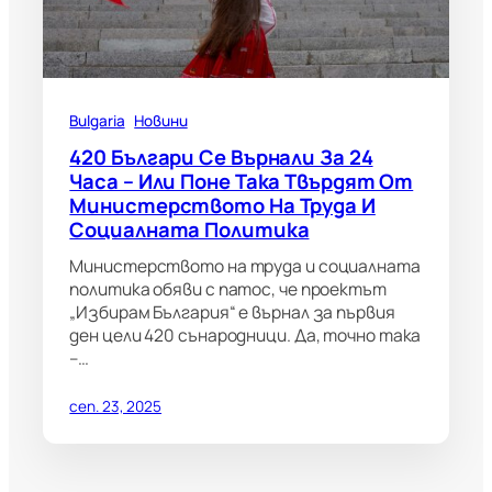
Bulgaria
Новини
420 Българи Се Върнали За 24
Часа – Или Поне Така Твърдят От
Министерството На Труда И
Социалната Политика
Министерството на труда и социалната
политика обяви с патос, че проектът
„Избирам България“ е върнал за първия
ден цели 420 сънародници. Да, точно така
–…
сеп. 23, 2025