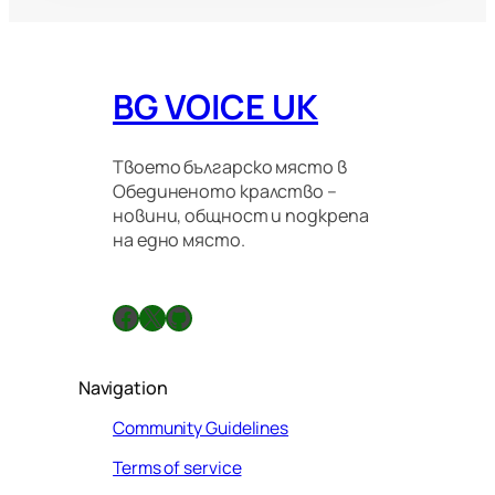
BG VOICE UK
Твоето българско място в
Обединеното кралство –
новини, общност и подкрепа
на едно място.
Facebook
X
GitHub
Navigation
Community Guidelines
Terms of service