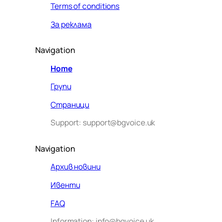
Terms of conditions
За реклама
Navigation
Home
Групи
Страници
Support: support@bgvoice.uk
Navigation
Архив новини
Ивенти
Здравейте! Аз съм Алекс –
FAQ
виртуалният помощник на BG
Information: info@bgvoice.uk
VOICE UK. С какво мога да