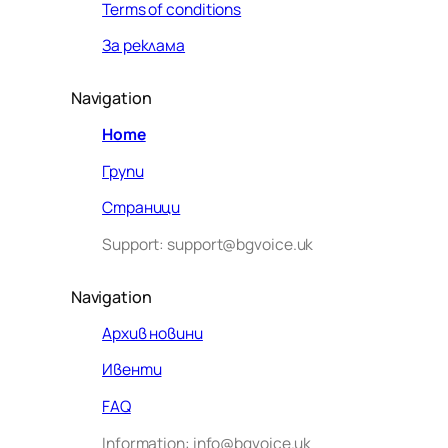
Terms of conditions
За реклама
Navigation
Home
Групи
Страници
Support: support@bgvoice.uk
Navigation
Архив новини
Ивенти
Здравейте! Аз съм Алекс –
FAQ
виртуалният помощник на BG
Information: info@bgvoice.uk
VOICE UK. С какво мога да