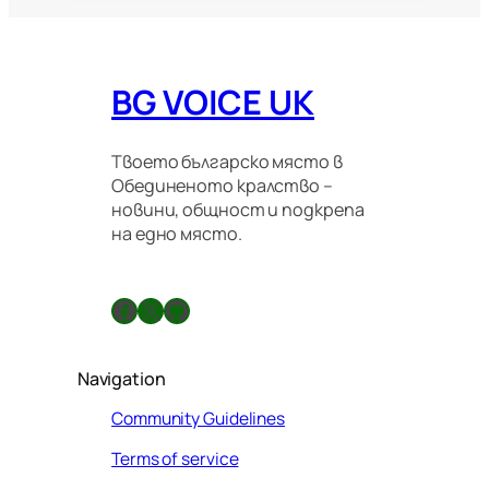
BG VOICE UK
Твоето българско място в
Обединеното кралство –
новини, общност и подкрепа
на едно място.
Facebook
X
GitHub
Navigation
Community Guidelines
Terms of service