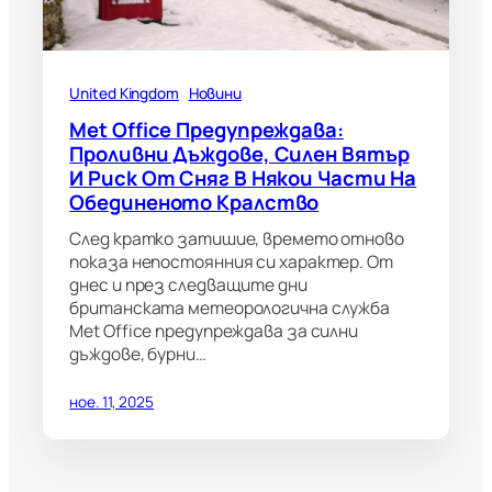
United Kingdom
Новини
Met Office Предупреждава:
Проливни Дъждове, Силен Вятър
И Риск От Сняг В Някои Части На
Обединеното Кралство
След кратко затишие, времето отново
показа непостоянния си характер. От
днес и през следващите дни
британската метеорологична служба
Met Office предупреждава за силни
дъждове, бурни…
ное. 11, 2025