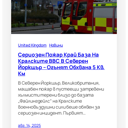
United Kingdom
Новини
Сериозен Пожар Край База На
Кралските ВВС В Северен
Йоркшър – Огънят Обхвана 5 Кв.
Км
В Северен Йоркшър, Великобритания,
мащабен пожар в пустеещи затревени
хълмисти терени близо до базата
„Файлингдейлс“ на Кралските
военновъздушни сили беше обявен за
сериозен инцидент. Първият…
авг. 14, 2025