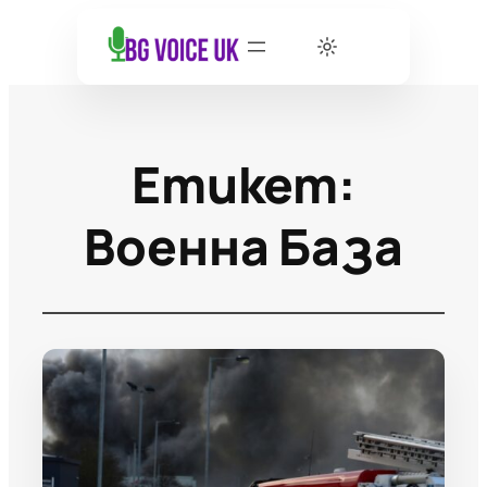
Етикет:
Военна База