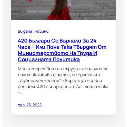
Bulgaria
Новини
420 Българи Се Върнали За 24
Часа – Или Поне Така Твърдят От
Министерството На Труда И
Социалната Политика
Министерството на труда и социалната
политика обяви с патос, че проектът
„Избирам България“ е върнал за първия
ден цели 420 сънародници. Да, точно така
–…
сеп. 23, 2025