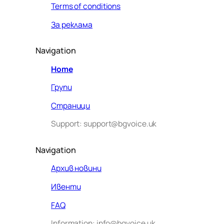
Terms of conditions
За реклама
Navigation
Home
Групи
Страници
Support: support@bgvoice.uk
Navigation
Архив новини
Ивенти
Здравейте! Аз съм Алекс –
FAQ
виртуалният помощник на BG
Information: info@bgvoice.uk
VOICE UK. С какво мога да