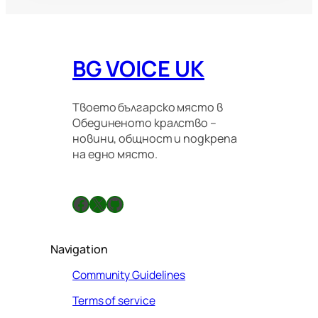
BG VOICE UK
Твоето българско място в
Обединеното кралство –
новини, общност и подкрепа
на едно място.
Facebook
X
GitHub
Navigation
Community Guidelines
Terms of service