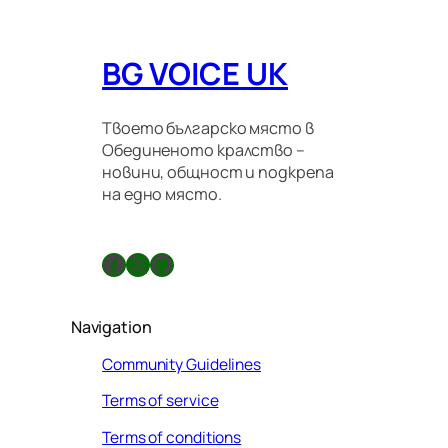
BG VOICE UK
Твоето българско място в
Обединеното кралство –
новини, общност и подкрепа
на едно място.
Facebook
X
GitHub
Navigation
Community Guidelines
Terms of service
Terms of conditions