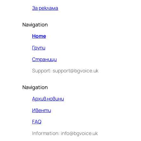
За реклама
Navigation
Home
Групи
Страници
Support: support@bgvoice.uk
Navigation
Архив новини
Ивенти
Здравейте! Аз съм Алекс –
FAQ
виртуалният помощник на BG
Information: info@bgvoice.uk
VOICE UK. С какво мога да
помогна днес?