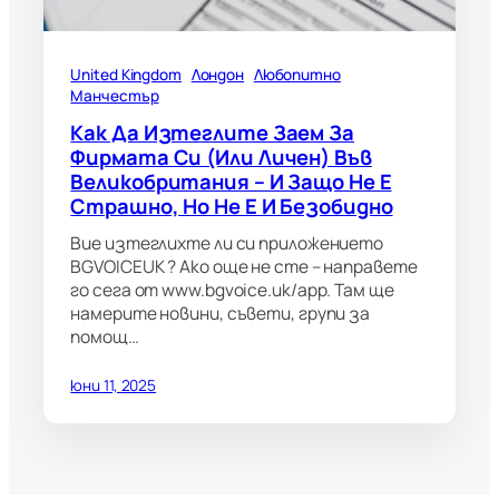
United Kingdom
Лондон
Любопитно
Манчестър
Как Да Изтеглите Заем За
Фирмата Си (или Личен) Във
Великобритания – И Защо Не Е
Страшно, Но Не Е И Безобидно
Вие изтеглихте ли си приложението
BGVOICEUK ? Ако още не сте – направете
го сега от www.bgvoice.uk/app. Там ще
намерите новини, съвети, групи за
помощ…
юни 11, 2025