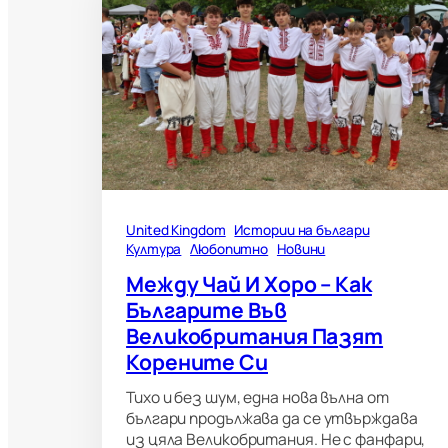
United Kingdom
Истории на българи
Култура
Любопитно
Новини
Между Чай И Хоро – Как
Българите Във
Великобритания Пазят
Корените Си
Тихо и без шум, една нова вълна от
българи продължава да се утвърждава
из цяла Великобритания. Не с фанфари,