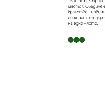
Твоето българско
място в Обедине
кралство – новини
общност и подкре
на едно място.
Facebook
X
GitHub