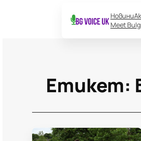
Новини
А
Meet Bulg
Етикет: