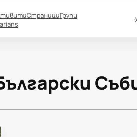
ктивити
Страници
Групи
arians
Български Съб