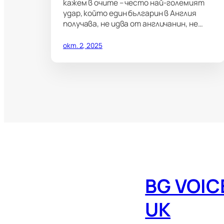
кажем в очите – често най-големият
удар, който един българин в Англия
получава, не идва от англичанин, не…
окт. 2, 2025
BG VOIC
UK