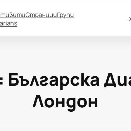
ктивити
Страници
Групи
arians
:
Българска Ди
Лондон