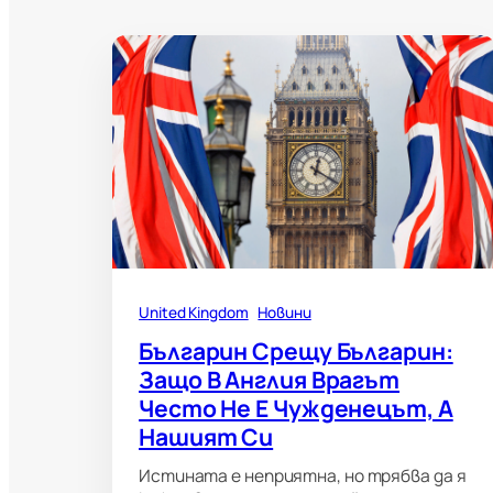
United Kingdom
Новини
Българин Срещу Българин:
Защо В Англия Врагът
Често Не Е Чужденецът, А
Нашият Си
Истината е неприятна, но трябва да я