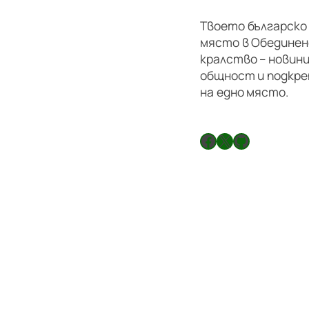
Твоето българско
място в Обедине
кралство – новини
общност и подкре
на едно място.
Facebook
X
GitHub