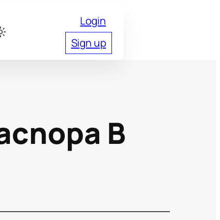
Login
Sign up
аспора В