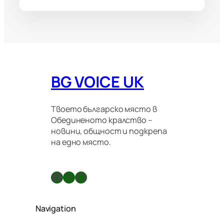
BG VOICE UK
Твоето българско място в
Обединеното кралство –
новини, общност и подкрепа
на едно място.
Facebook
X
GitHub
Navigation