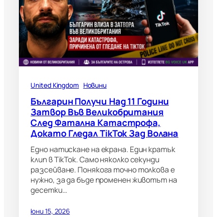
United Kingdom
Новини
Българин Получи Над 11 Години
Затвор Във Великобритания
След Фатална Катастрофа,
Докато Гледал TikTok Зад Волана
Едно натискане на екрана. Един кратък
клип в TikTok. Само няколко секунди
разсейване. Понякога точно толкова е
нужно, за да бъде променен животът на
десетки…
юни 15, 2026