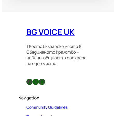
BG VOICE UK
Твоето българско място в
Обединеното кралство –
новини, общност и подкрепа
на едно място.
Facebook
X
GitHub
Navigation
Community Guidelines