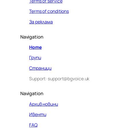
Terms of service
Terms of conditions
За реклама
Navigation
Home
Групи
Страници
Support: support@bgvoice.uk
Navigation
Архив новини
Ивенти
Здравейте! Аз съм Алекс –
FAQ