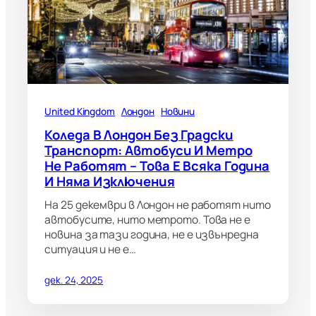
United Kingdom
Лондон
Новини
Коледа В Лондон Без Градски
Транспорт: Автобуси И Метро
Не Работят – Това Е Всяка Година
И Няма Изключения
На 25 декември в Лондон не работят нито
автобусите, нито метрото. Това не е
новина за тази година, не е извънредна
ситуация и не е…
дек. 24, 2025