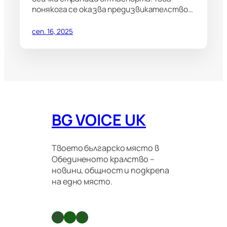
понякога се оказва предизвикателство…
сеп. 16, 2025
BG VOICE UK
Твоето българско място в
Обединеното кралство –
новини, общност и подкрепа
на едно място.
Facebook
X
GitHub