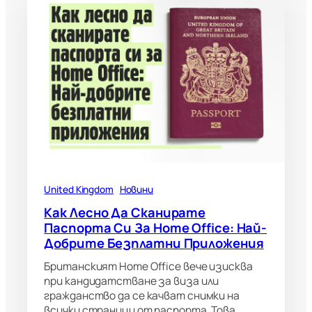
United Kingdom
Новини
Как Лесно Да Сканирате
Паспорта Си За Home Office: Най-
Добрите Безплатни Приложения
Британският Home Office вече изисква
при кандидатстване за виза или
гражданство да се качват снимки на
всички страници от паспорта. Това