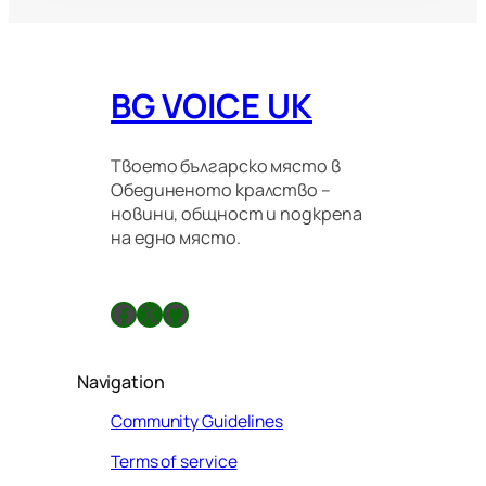
BG VOICE UK
Твоето българско място в
Обединеното кралство –
новини, общност и подкрепа
на едно място.
Facebook
X
GitHub
Navigation
Community Guidelines
Terms of service