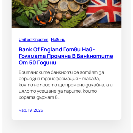
United Kingdom
Новини
Bank Of England Готви Най-
Голямата Промяна В Банкнотите
От 50 Години
Британските банкноти се готвят за
сериозна трансформация – такава,
която не просто ще промени дизайна, а и
цялото усещане за парите, които
хората държат в…
мар. 19, 2026