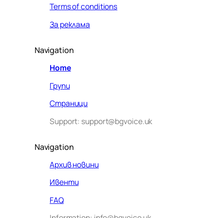
Terms of conditions
За реклама
Navigation
Home
Групи
Страници
Support: support@bgvoice.uk
Navigation
Архив новини
Ивенти
Здравейте! Аз съм Алекс –
FAQ
виртуалният помощник на BG
Information: info@bgvoice.uk