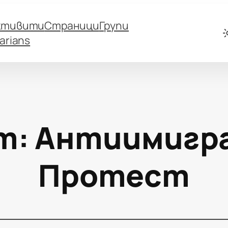
ктивити
Страници
Групи
arians
т:
Антиимигр
Протест