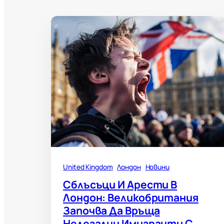
United Kingdom
Лондон
Новини
Сблъсъци И Арести В
Лондон: Великобритания
Започва Да Връща
Нелегални Имигранти С