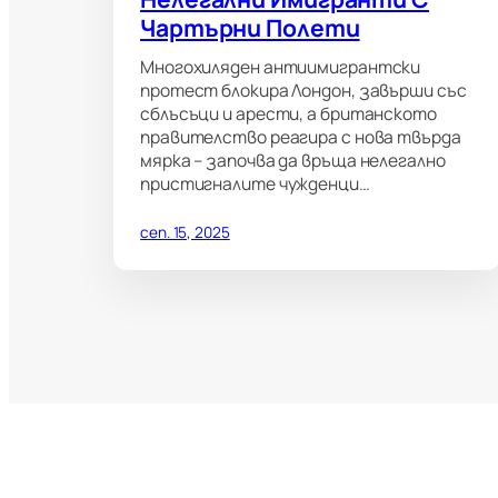
Чартърни Полети
Многохиляден антиимигрантски
протест блокира Лондон, завърши със
сблъсъци и арести, а британското
правителство реагира с нова твърда
мярка – започва да връща нелегално
пристигналите чужденци…
сеп. 15, 2025