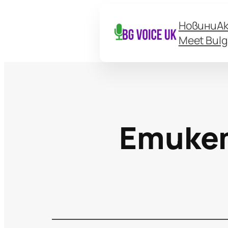
Новини
А
Meet Bulg
Етике