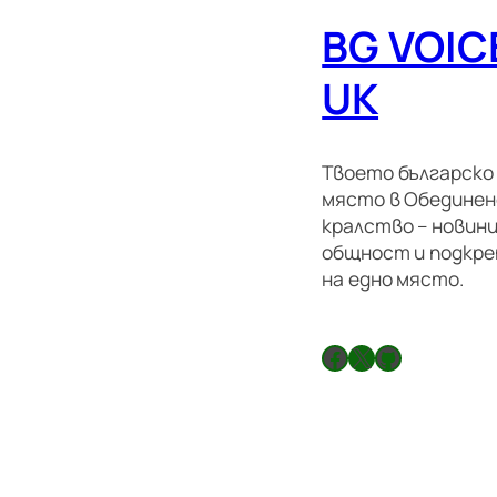
BG VOIC
UK
Твоето българско
място в Обедине
кралство – новини
общност и подкре
на едно място.
Facebook
X
GitHub