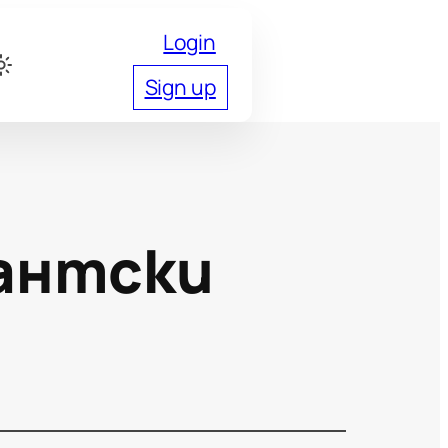
Login
Sign up
антски