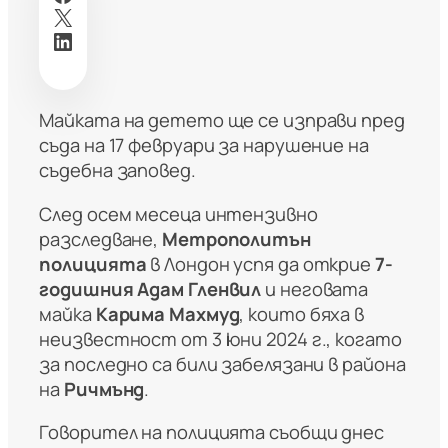
X
LinkedIn
Майката на детето ще се изправи пред
съда на 17 февруари за нарушение на
съдебна заповед.
След осем месеца интензивно
разследване,
Метрополитън
полицията
в Лондон успя да открие
7-
годишния Адам Гленвил
и неговата
майка
Карима Махмуд
, които бяха в
неизвестност от 3 юни 2024 г., когато
за последно са били забелязани в района
на
Ричмънд
.
Говорител на полицията съобщи днес