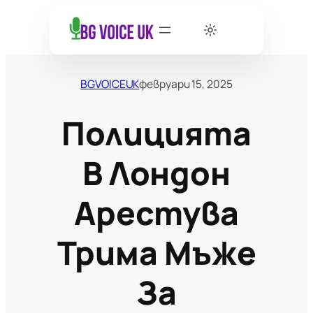
BGVOICEUK
февруари 15, 2025
Полицията
В Лондон
Арестува
Трима Мъже
За