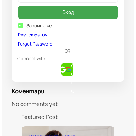
Вход
Запомни ме
Регистрация
Forgot Password
G
OR
o
Connect with:
o
g
l
e
Коментари
No comments yet
Featured Post