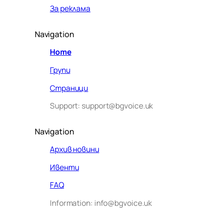
За реклама
Navigation
Home
Групи
Страници
Support: support@bgvoice.uk
Navigation
Архив новини
Ивенти
Здравейте! Аз съм Алекс –
FAQ
виртуалният помощник на BG
Information: info@bgvoice.uk
VOICE UK. С какво мога да
помогна днес?