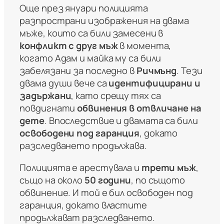
Още през януари полицията
разпространи изображения на двама
мъже, които са били замесени в
конфликт с друг мъж
в момента,
когато Адам и майка му са били
забелязани за последно в
Ричмънд
. Тези
двама души вече са
идентифицирани и
задържани
, като срещу тях са
повдигнати
обвинения в отвличане на
дете
. Впоследствие и двамата са били
освободени под гаранция
, докато
разследването продължава.
Полицията е арестувала и
трети мъж
,
също на около
50 години
, по същото
обвинение. И той е бил освободен под
гаранция, докато властите
продължават разследването.