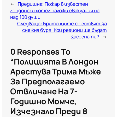
←
Предишна:
Пожар в известен
лондонски хотел наложи евакуация на
над 100 души
Следваща:
Британците се готвят за
снежна буря: Кои региони ще бъдат
засегнати?
→
0 Responses To
“Полицията В Лондон
Арестува Трима Мъже
За Предполагаемо
Отвличане На 7-
Годишно Момче,
Изчезнало Преди 8