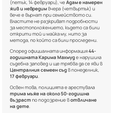
(петък, 14 февруари), че
Адам е намерен
жив и невредим
вчера (четвъртък) и
вече е върнат при семейството си.
Властите не разкриват подробности
за местоположението, където са били
открити той и майка му, нито за
метода, по който са били проследени.
Според официалната информация
44-
годишната Карима Махмуд
е нарушила
съдебна заповед и ще трябва да се яви в
Централния семеен съд
в понеделник,
17 февруари
.
Освен това, полицията е арестувала
трима мъже на около 50-годишна
възраст
по подозрение в
отвличане
на дете
.