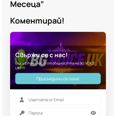
Месеца”
Коментирай!
Свържи се с нас!
Ела и стани част от общността на BG VOICE
UK!
Присъедини се сега!