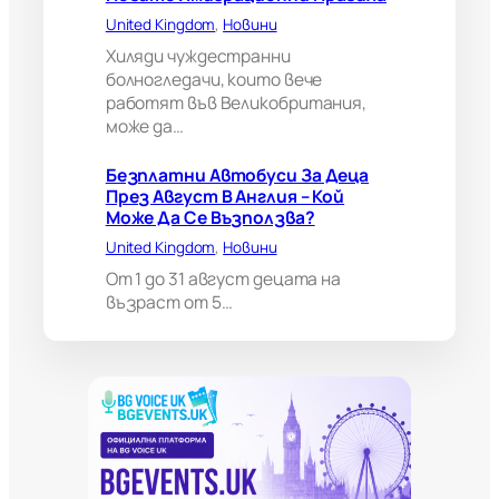
а
United Kingdom
, 
Новини
н
Хиляди чуждестранни
и
болногледачи, които вече
я
работят във Великобритания,
м
може да…
о
ж
е
Безплатни Автобуси За Деца
д
През Август В Англия – Кой
а
Може Да Се Възползва?
н
United Kingdom
, 
Новини
а
п
От 1 до 31 август децата на
р
възраст от 5…
а
в
и
в
а
ж
н
о
и