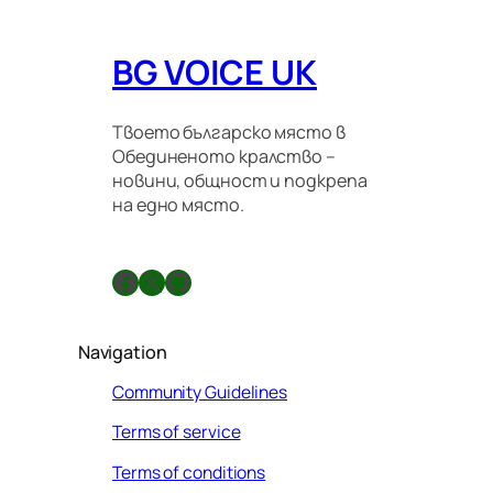
и
о
BG VOICE UK
н
н
и
п
Твоето българско място в
р
Обединеното кралство –
а
новини, общност и подкрепа
в
на едно място.
и
л
а
Facebook
X
GitHub
Navigation
Community Guidelines
Terms of service
Terms of conditions