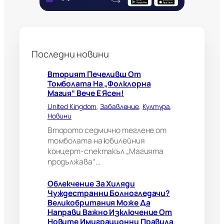
и
б
о
л
н
Последни новини
о
г
л
Вторият Печеливш От
е
Томболата На „Фолклорна
д
Магия“ Вече Е Ясен!
а
United Kingdom
, 
Забавление
, 
Култура
, 
ч
Новини
и
?
Второто седмично теглене от
В
томболата на юбилейния
е
концерт-спектакъл „Магията
л
продължава“…
и
к
Облекчение За Хиляди
о
Чуждестранни Болногледачи?
б
Великобритания Може Да
р
Направи Важно Изключение От
и
Новите Имиграционни Правила
т