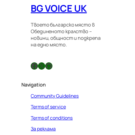
BG VOICE UK
Твоето българско място в
Обединеното кралство –
новини, общност и подкрепа
на едно място.
Facebook
X
GitHub
Navigation
Community Guidelines
Terms of service
Terms of conditions
За реклама