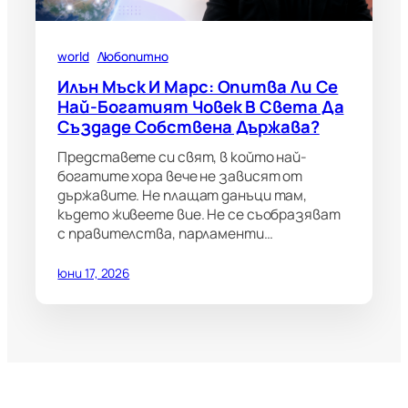
world
Любопитно
Илън Мъск И Марс: Опитва Ли Се
Най-Богатият Човек В Света Да
Създаде Собствена Държава?
Представете си свят, в който най-
богатите хора вече не зависят от
държавите. Не плащат данъци там,
където живеете вие. Не се съобразяват
с правителства, парламенти…
юни 17, 2026