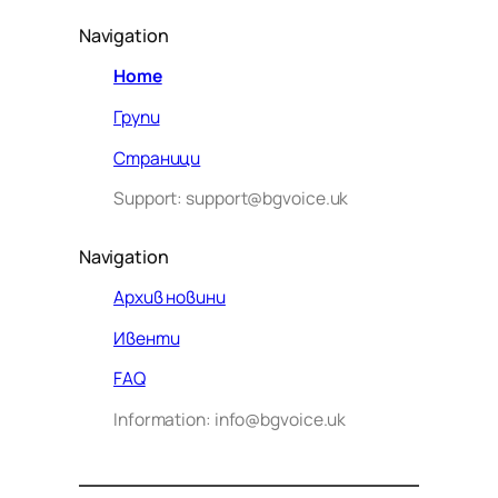
Navigation
Home
Групи
Страници
Support: support@bgvoice.uk
Navigation
Архив новини
Ивенти
Здравейте! Аз съм Алекс –
FAQ
виртуалният помощник на BG
Information: info@bgvoice.uk
VOICE UK. С какво мога да
помогна днес?