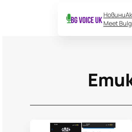
Новини
А
Meet Bulg
Ети