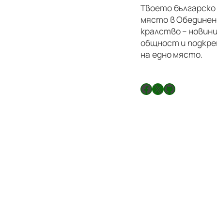
Твоето българско
място в Обедине
кралство – новини
общност и подкре
на едно място.
Facebook
X
GitHub