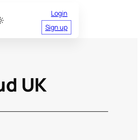
Login
Sign up
ud UK