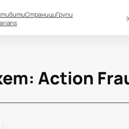
ктивити
Страници
Групи
arians
кет:
Action Fra