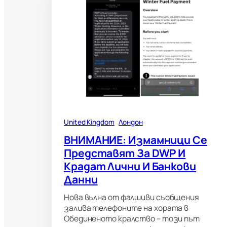
United Kingdom
Лондон
ВНИМАНИЕ: Измамници Се
Представят За DWP И
Крадат Лични И Банкови
Данни
Нова вълна от фалшиви съобщения
залива телефоните на хората в
Обединеното кралство – този път