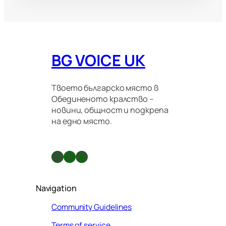
BG VOICE UK
Твоето българско място в
Обединеното кралство –
новини, общност и подкрепа
на едно място.
Facebook
X
GitHub
Navigation
Community Guidelines
Terms of service