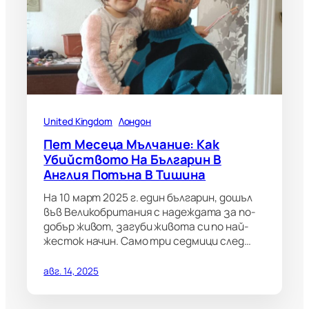
United Kingdom
Лондон
Пет Месеца Мълчание: Как
Убийството На Българин В
Англия Потъна В Тишина
На 10 март 2025 г. един българин, дошъл
във Великобритания с надеждата за по-
добър живот, загуби живота си по най-
жесток начин. Само три седмици след…
авг. 14, 2025