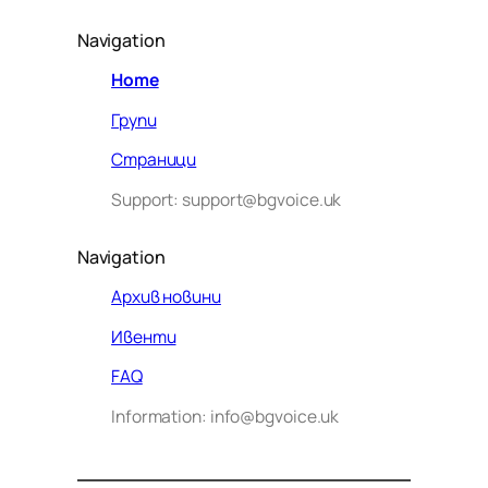
Navigation
Home
Групи
Страници
Support: support@bgvoice.uk
Navigation
Архив новини
Ивенти
Здравейте! Аз съм Алекс –
FAQ
виртуалният помощник на BG
Information: info@bgvoice.uk
VOICE UK. С какво мога да
помогна днес?