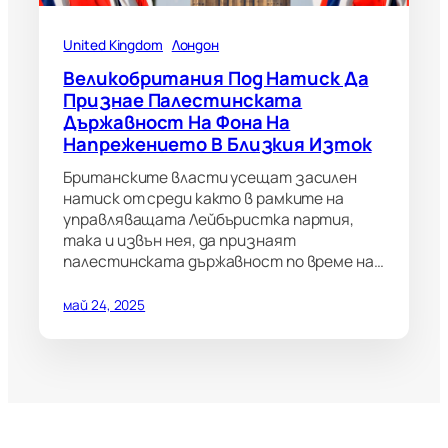
United Kingdom
Лондон
Великобритания Под Натиск Да
Признае Палестинската
Държавност На Фона На
Напрежението В Близкия Изток
Британските власти усещат засилен
натиск от среди както в рамките на
управляващата Лейбъристка партия,
така и извън нея, да признаят
палестинската държавност по време на…
май 24, 2025