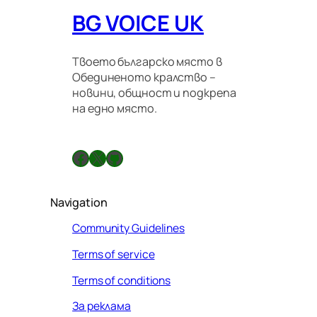
BG VOICE UK
Твоето българско място в
Обединеното кралство –
новини, общност и подкрепа
на едно място.
Facebook
X
GitHub
Navigation
Community Guidelines
Terms of service
Terms of conditions
За реклама