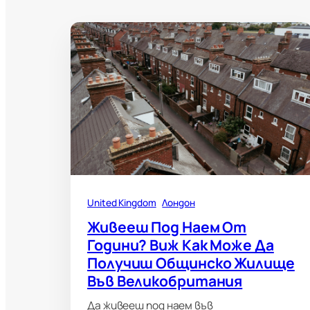
United Kingdom
Лондон
Живееш Под Наем От
Години? Виж Как Може Да
Получиш Общинско Жилище
Във Великобритания
Да живееш под наем във