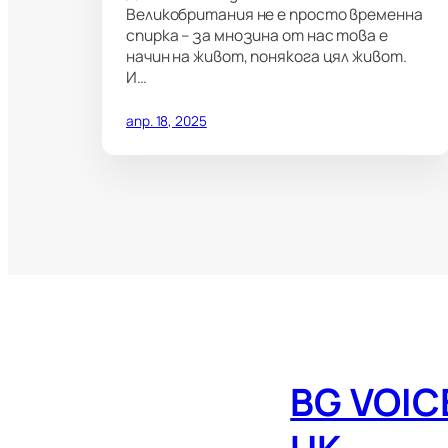
Великобритания не е просто временна
спирка – за мнозина от нас това е
начин на живот, понякога цял живот.
И…
апр. 18, 2025
BG VOIC