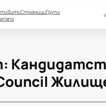
ктивити
Страници
Групи
arians
т:
Кандидатст
Council Жилищ