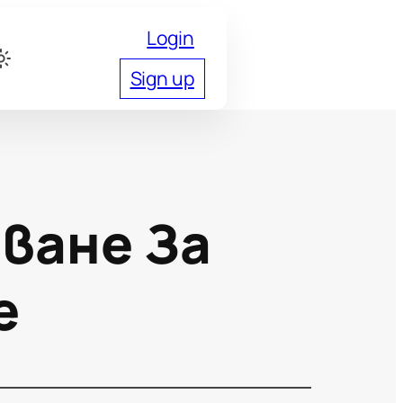
Login
Sign up
ване За
е