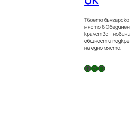
UK
Твоето българско
място в Обедине
кралство – новини
общност и подкре
на едно място.
Facebook
X
GitHub