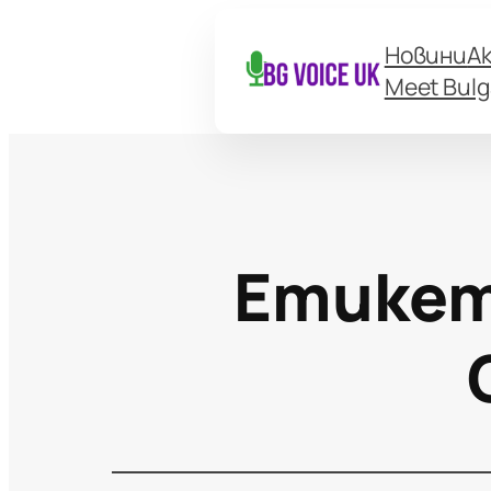
Новини
А
Meet Bulg
Етике