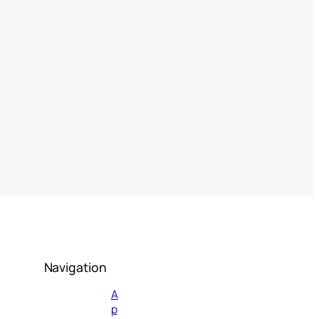
Navigation
А
р