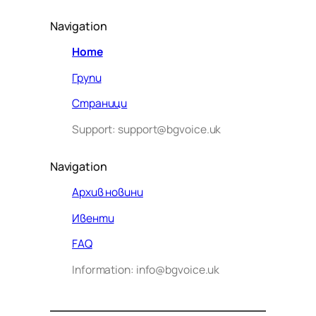
Navigation
Home
Групи
Страници
Support: support@bgvoice.uk
Navigation
Архив новини
Ивенти
Здравейте! Аз съм Алекс –
FAQ
виртуалният помощник на BG
Information: info@bgvoice.uk
VOICE UK. С какво мога да
помогна днес?