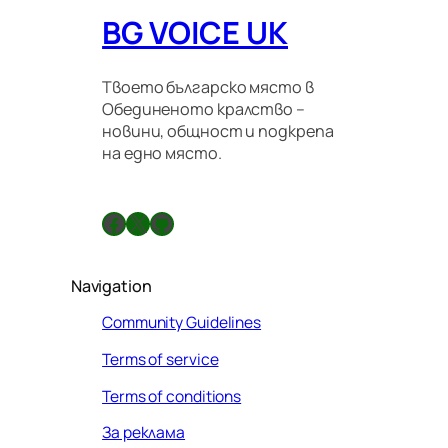
BG VOICE UK
Твоето българско място в
Обединеното кралство –
новини, общност и подкрепа
на едно място.
Facebook
X
GitHub
Navigation
Community Guidelines
Terms of service
Terms of conditions
За реклама