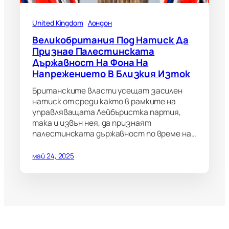
United Kingdom
Лондон
Великобритания Под Натиск Да
Признае Палестинската
Държавност На Фона На
Напрежението В Близкия Изток
Британските власти усещат засилен
натиск от среди както в рамките на
управляващата Лейбъристка партия,
така и извън нея, да признаят
палестинската държавност по време на…
май 24, 2025