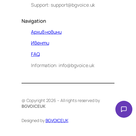
Support: support@bgvoice.uk
Navigation
Архив новини
Ивенти
Здравейте! Аз съм Алекс –
FAQ
виртуалният помощник на BG
Information: info@bgvoice.uk
VOICE UK. С какво мога да
помогна днес?
@ Copyright 2026 – All rights reserved by
BGVOICEUK
Designed by
BGVOICEUK