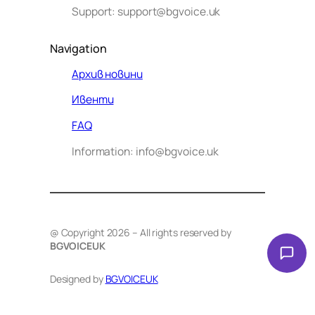
Support: support@bgvoice.uk
Navigation
Архив новини
Ивенти
Здравейте! Аз съм Алекс –
FAQ
виртуалният помощник на BG
Information: info@bgvoice.uk
VOICE UK. С какво мога да
помогна днес?
@ Copyright 2026 – All rights reserved by
BGVOICEUK
Designed by
BGVOICEUK