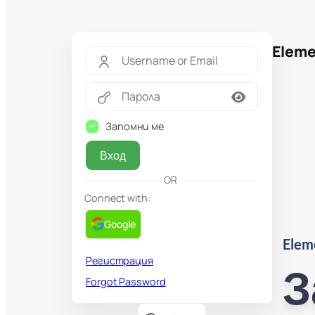
Eleme
Запомни ме
Вход
OR
Connect with:
Google
Elem
Регистрация
З
Forgot Password