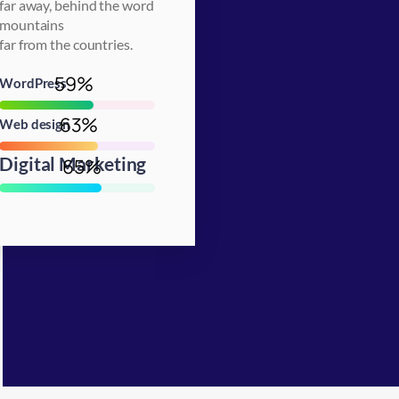
far away, behind the word
mountains
far from the countries.
85
%
WordPress
90
%
Web design
Digital Marketing
93
%