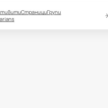
ктивити
Страници
Групи
arians