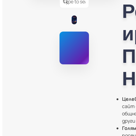
Р
И
П
Н
Целе
сайт 
общно
други
Голя
посещ