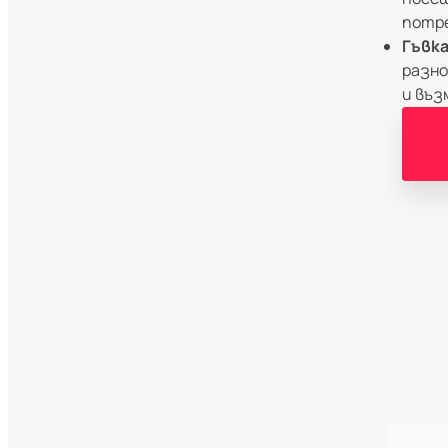
потр
Гъвка
разно
и въз