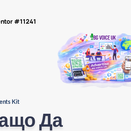
ntor #11241
ents Kit
ащо Да