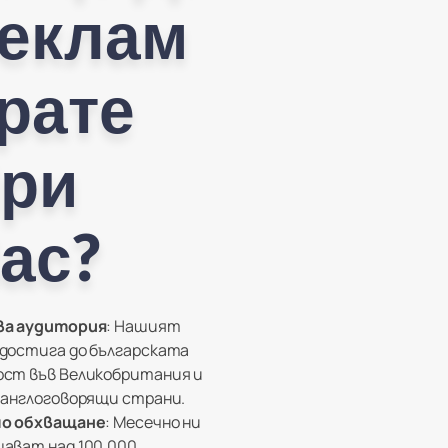
еклам
рате
ри
ас?
ва аудитория
: Нашият
достига до българската
ст във Великобритания и
 англоговорящи страни.
мо обхващане
: Месечно ни
ават над 100,000