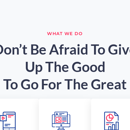
WHAT WE DO
on’t Be Afraid To Gi
Up The Good
To Go For The Great