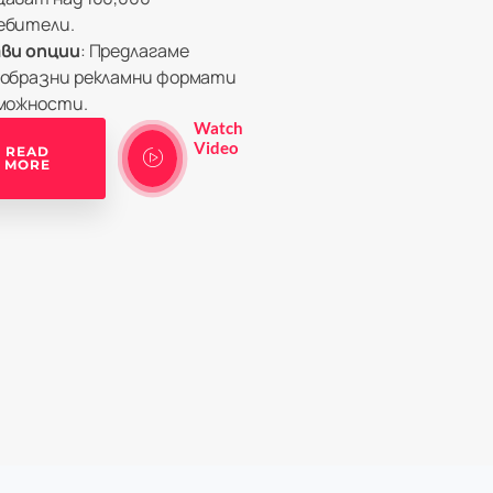
ебители.
ви опции
: Предлагаме
образни рекламни формати
можности.
Watch
Video
READ
MORE