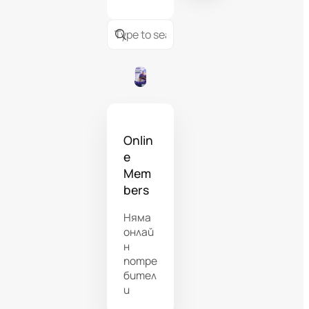
Onlin
e
Mem
bers
Няма
онлай
н
потре
бител
и