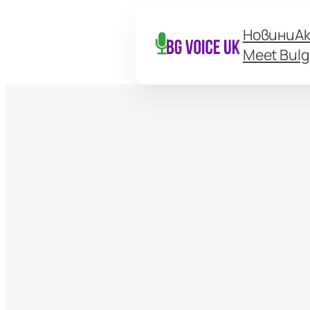
Новини
А
Meet Bulg