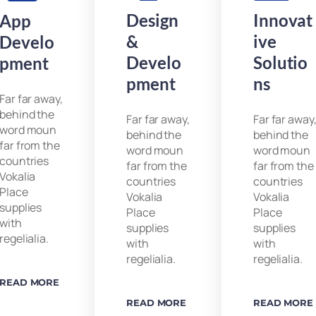
Design
Innovat
App
&
Ive
Develo
Develo
Solutio
Pment
Pment
Ns
Far far away,
behind the
Far far away,
Far far away
word moun
behind the
behind the
far from the
word moun
word moun
countries
far from the
far from the
Vokalia
countries
countries
Place
Vokalia
Vokalia
supplies
Place
Place
with
supplies
supplies
regelialia.
with
with
regelialia.
regelialia.
READ MORE
READ MORE
READ MORE