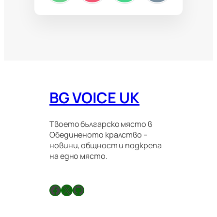
BG VOICE UK
Твоето българско място в
Обединеното кралство –
новини, общност и подкрепа
на едно място.
Facebook
X
GitHub