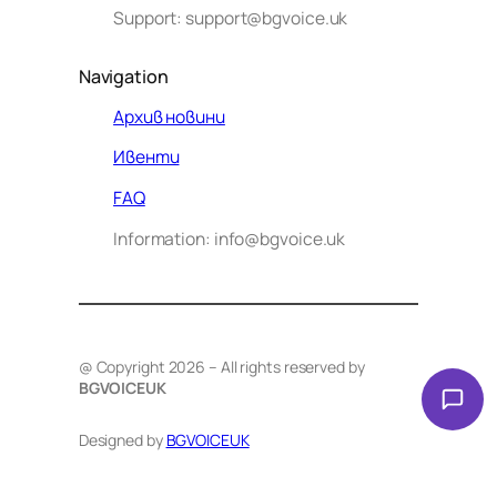
Support: support@bgvoice.uk
Navigation
Архив новини
Ивенти
Здравейте! Аз съм Алекс –
FAQ
виртуалният помощник на BG
Information: info@bgvoice.uk
VOICE UK. С какво мога да
помогна днес?
@ Copyright 2026 – All rights reserved by
BGVOICEUK
Designed by
BGVOICEUK