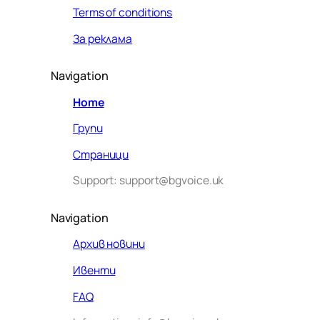
Terms of conditions
За реклама
Navigation
Home
Групи
Страници
Support: support@bgvoice.uk
Navigation
Архив новини
Ивенти
Здравейте! Аз съм Алекс –
FAQ
виртуалният помощник на BG