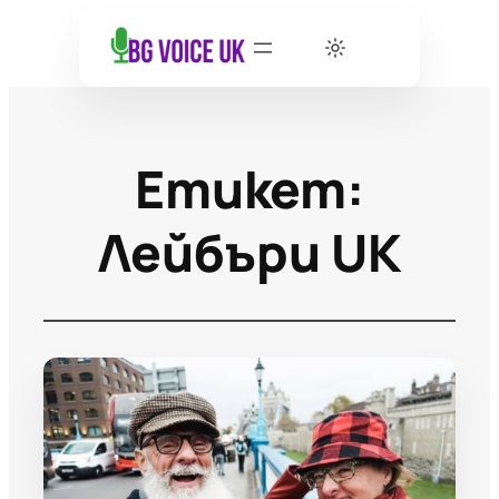
Етикет:
Лейбъри UK