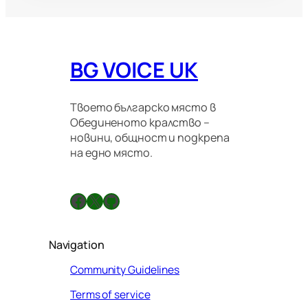
BG VOICE UK
Твоето българско място в
Обединеното кралство –
новини, общност и подкрепа
на едно място.
Facebook
X
GitHub
Navigation
Community Guidelines
Terms of service