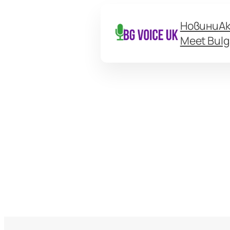
Новини
А
Meet Bulg