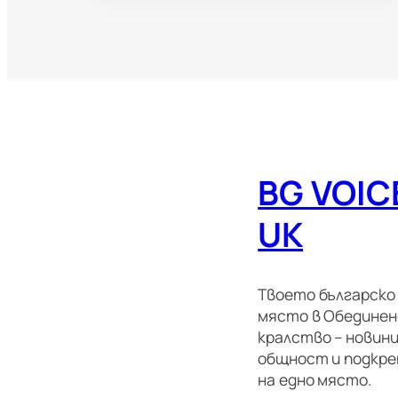
BG VOIC
UK
Твоето българско
място в Обедине
кралство – новини
общност и подкре
на едно място.