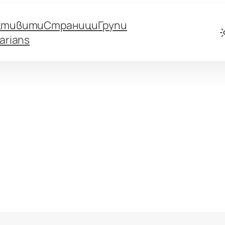
ктивити
Страници
Групи
arians