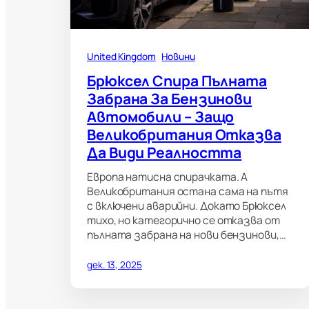
United Kingdom
Новини
Брюксел Спира Пълната
Забрана За Бензинови
Автомобили – Защо
Великобритания Отказва
Да Види Реалността
Европа натисна спирачката. А
Великобритания остана сама на пътя
с включени аварийни. Докато Брюксел
тихо, но категорично се отказва от
пълната забрана на нови бензинови,…
дек. 13, 2025