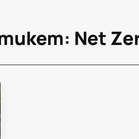
тикет:
Net Ze