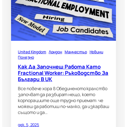
United Kingdom
Лондон
Манчестър
Новини
Полезно
Как Да Започнеш Работа Като
Fractional Worker: Ръководство За
Българи В UK
Все повече хора в Обединеното кралство
започват да разбират нещо, което
корпорациите още трудно приемат: че
можеш да работиш по-малко, да изкарваш
същото и да…
дек. 5, 2025