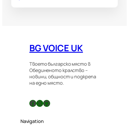
BG VOICE UK
Твоето българско място в
Обединеното кралство –
новини, общност и подкрепа
на едно място.
Facebook
X
GitHub
Navigation