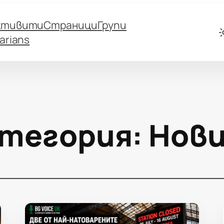
ктивити
Страници
Групи
arians
тегория:
Нов