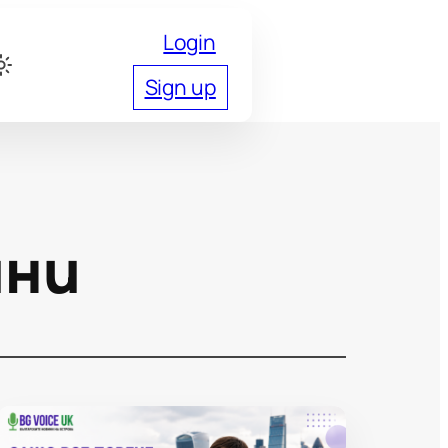
Login
Sign up
ини