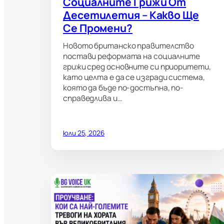
Социалните Грижи От
Десетилетия – Какво Ще
Се Промени?
Новото британско правителство
постави реформата на социалните
грижи сред основните си приоритети,
като целта е да се изгради система,
която да бъде по-достъпна, по-
справедлива и…
юли 25, 2026