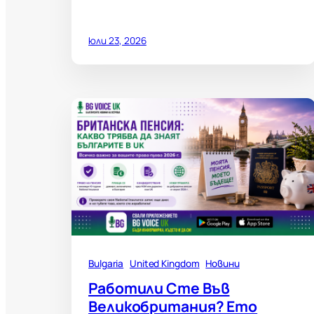
юли 23, 2026
Bulgaria
United Kingdom
Новини
Работили Сте Във
Великобритания? Ето