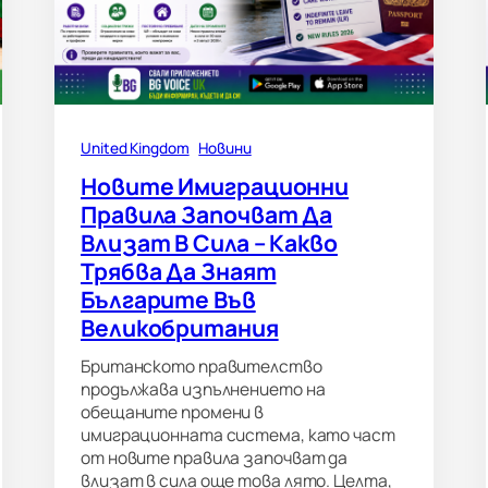
United Kingdom
Новини
Новите Имиграционни
Правила Започват Да
Влизат В Сила – Какво
Трябва Да Знаят
Българите Във
Великобритания
Британското правителство
продължава изпълнението на
обещаните промени в
имиграционната система, като част
от новите правила започват да
влизат в сила още това лято. Целта,