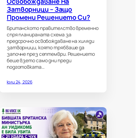
Освобождаване На
Затворници – Защо
Промени Решението Си?
Британското правителство временно
спря планираната схема за
предсрочно освобождаване на хиляди
затворници, която трябваше да
започне през септември. Решението
беше взето само дни преди
подготовката…
юли 24, 2026