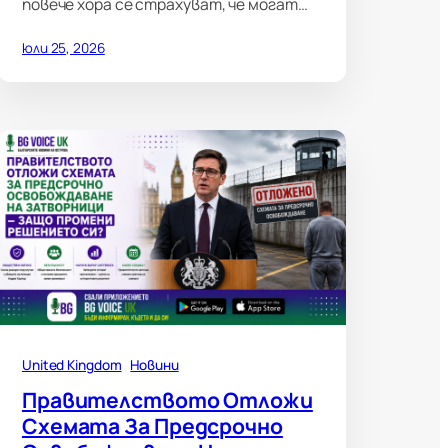
повече хора се страхуват, че могат…
юли 25, 2026
United Kingdom
Новини
Правителството Отложи
Схемата За Предсрочно