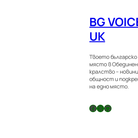
BG VOIC
UK
Твоето българско
място в Обедине
кралство – новини
общност и подкре
на едно място.
Facebook
X
GitHub