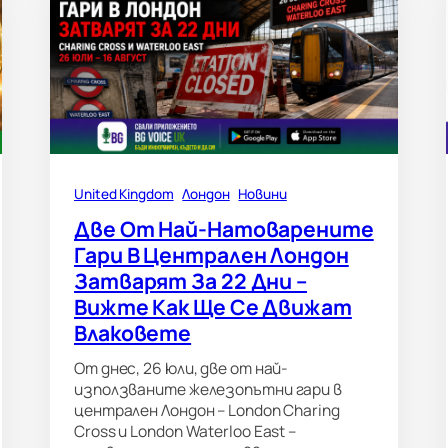
United Kingdom
Лондон
Новини
Две От Най-Натоварените
Гари В Централен Лондон
Затварят За 22 Дни –
Вижте Как Ще Се Движат
Влаковете
От днес, 26 юли, две от най-
използваните железопътни гари в
централен Лондон – London Charing
Cross и London Waterloo East –