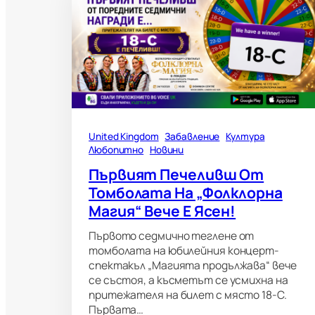
United Kingdom
Забавление
Култура
Любопитно
Новини
Първият Печеливш От
Томболата На „Фолклорна
Магия“ Вече Е Ясен!
Първото седмично теглене от
томболата на юбилейния концерт-
спектакъл „Магията продължава“ вече
се състоя, а късметът се усмихна на
притежателя на билет с място 18-C.
Първата…