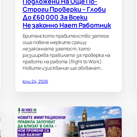
Подложени На Още По-
Строги Проверки – Глоби
До £60 000 За Всеки
Незаконно Нает Работник
Британското правителство затяга
още повече мерките срещу
незаконната заетост, като
разширява правилата за проверка на
правото на работа (Right to Work).
Новите изисквания ще обхванат…
юли 24, 2026