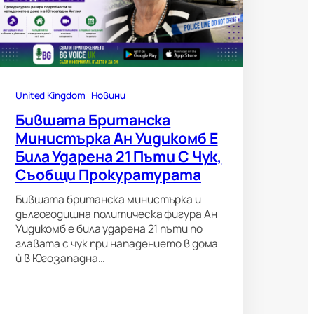
United Kingdom
Новини
Бившата Британска
Министърка Ан Уидикомб Е
Била Ударена 21 Пъти С Чук,
Съобщи Прокуратурата
Бившата британска министърка и
дългогодишна политическа фигура Ан
Уидикомб е била ударена 21 пъти по
главата с чук при нападението в дома
ѝ в Югозападна…