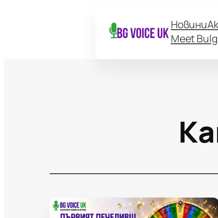
Новини
А
Meet Bulg
Ка