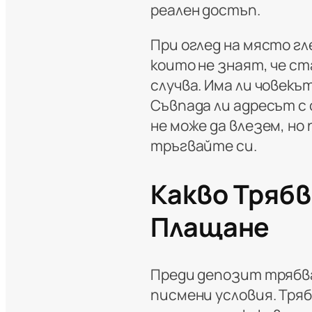
реален достъп.
При оглед на място гл
които не знаят, че ст
случва. Има ли човекъ
Съвпада ли адресът с 
не може да влезем, но
тръгвайте си.
Какво Тряб
Плащане
Преди депозит трябва
писмени условия. Трябв