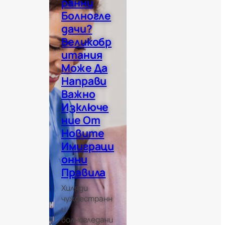
Ранни
Болногле
Дачи?
Великобр
Итания
Може Да
Направи
Важно
Изключе
Ние От
Новите
Имиграци
Онни
Правила
Хиляди
чуждестранн
и
болногледачи