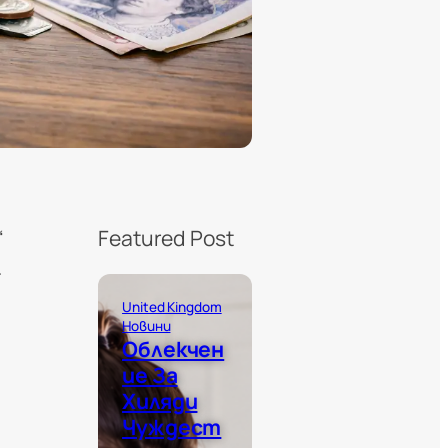
“
Featured Post
.
United Kingdom
Новини
Облекчен
Ие За
Хиляди
Чуждест