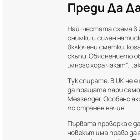
Преди Да Д
Най-честата схема в U
снимки и силен натиск
включени сметки, ког
скъпи. Обяснението об
„много хора чакат“, „а
Тук спирате. В UK не 
да пращате пари само
Messenger. Особено ак
по странен начин.
Първата проверка е д
човекът има право да 