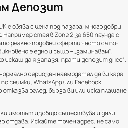
ам Депозит
K е обява с цена под пазара, много добри
. Например стая в Zone 2 за 650 паунда с
ато реално подобни оферти често са по-
икновено е едно и също – „заминавам“,
ко искаш да я запазя, прати депозит днес“.
е нормално сериозен наемодател да ви кара
 по снимки, WhatsApp или Facebook
о отказва оглед, бърза ви или иска плащане
али имотът изобщо съществува и дали
го отдава. Искайте точен адрес, не само