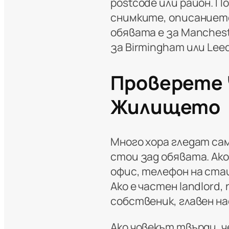
postcode или район. П
снимките, описанието
обявата е за Manchest
за Birmingham или Leed
Проверете 
Жилището
Много хора гледат са
стои зад обявата. Ако
офис, телефон на ста
Ако е частен landlord,
собственик, главен н
Ако човекът твърди, че