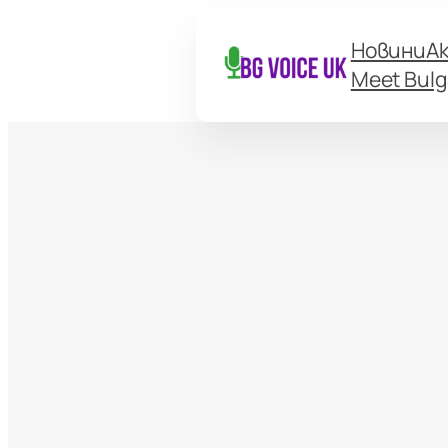
Новини
А
Meet Bulg