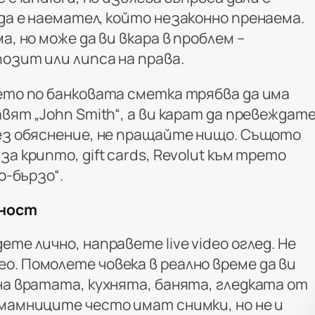
да е наемател, който незаконно пренаема.
а, но може да ви вкара в проблем –
позит или липса на права.
мето по банковата сметка трябва да има
авят „John Smith“, а ви карат да превеждат
без обяснение, не пращайте нищо. Същото
а крипто, gift cards, Revolut към трето
о-бързо“.
лност
те лично, направете live video оглед. Не
о. Помолете човека в реално време да ви
на вратата, кухнята, банята, гледката от
змамниците често имат снимки, но не и