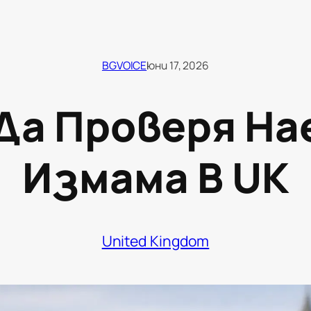
BGVOICE
юни 17, 2026
 Да Проверя На
Измама В UK
United Kingdom