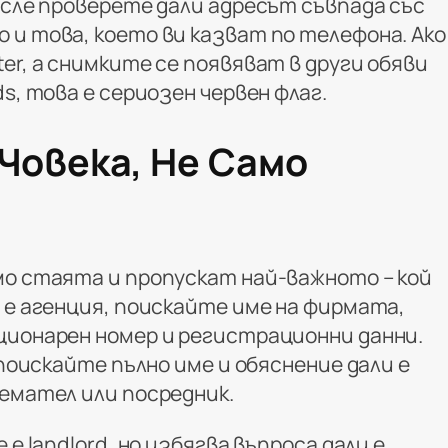
осле проверете дали адресът съвпада със
 и това, което ви казват по телефона. Ако
er, а снимките се появяват в други обяви
s, това е сериозен червен флаг.
Човека, Не Само
мо стаята и пропускат най-важното – кой
 е агенция, поискайте име на фирмата,
ционарен номер и регистрационни данни.
 поискайте пълно име и обяснение дали е
аемател или посредник.
 е landlord, но избягва въпроса дали е