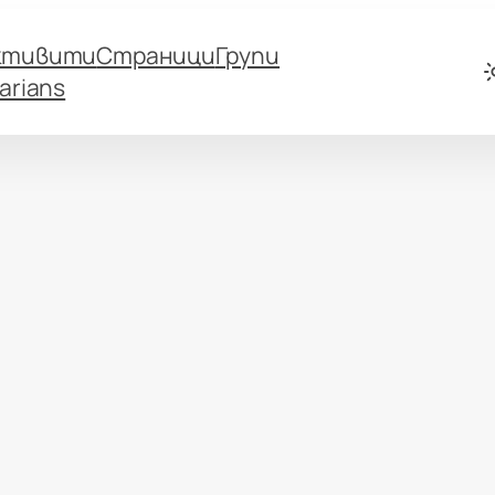
ктивити
Страници
Групи
arians