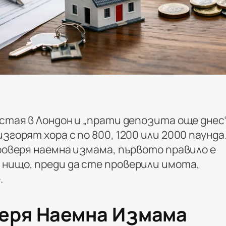
 стая в Лондон и „прати депозита още днес
згорят хора с по 800, 1200 или 2000 паунда
проверя наемна измама, първото правило е
 нищо, преди да сте проверили имота,
.
веря Наемна Измама