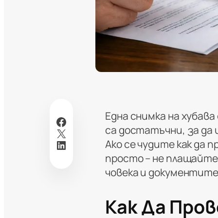
Една снимка на хубава
Facebook
са достатъчни, за да и
X
LinkedIn
Ако се чудите как да 
просто – не плащайте
човека и документите
Как Да Про