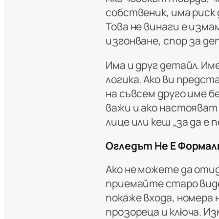
собственик, има риск 
Това не винаги е измам
изгонване, спор за де
Има и друг детайл. И
логика. Ако ви предст
на съвсем друго име 
важи и ако настояват з
лице или кеш „за да е п
Огледът Не Е Форма
Ако не можете да отиде
приемайте старо виде
покаже входа, номера 
прозореца и ключа. И