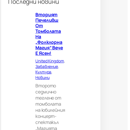
Последни новини
о
г
Вторият
л
Печеливш
е
От
д
Томболата
а
На
ч
„Фолклорна
и
Магия“ Вече
?
Е Ясен!
В
е
United Kingdom
, 
л
Забавление
, 
и
Култура
, 
к
Новини
о
Второто
б
седмично
р
теглене от
и
томболата
т
а
на юбилейния
н
концерт-
и
спектакъл
я
„Магията