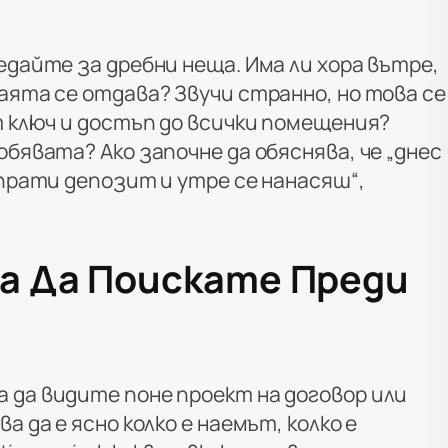
едайте за дребни неща. Има ли хора вътре,
аята се отдава? Звучи странно, но това се
т ключ и достъп до всички помещения?
обявата? Ако започне да обяснява, че „днес
 прати депозит и утре се нанасяш“,
ва Да Поискате Преди
 да видите поне проект на договор или
а да е ясно колко е наемът, колко е