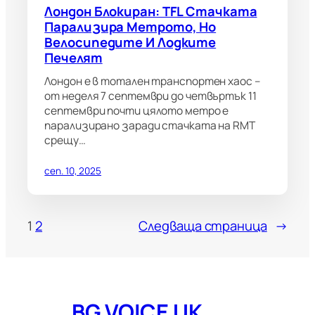
Лондон Блокиран: TFL Стачката
Парализира Метрото, Но
Велосипедите И Лодките
Печелят
Лондон е в тотален транспортен хаос –
от неделя 7 септември до четвъртък 11
септември почти цялото метро е
парализирано заради стачката на RMT
срещу…
сеп. 10, 2025
1
2
Следваща страница
→
BG VOICE UK