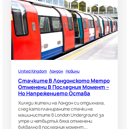
United Kingdom
Лондон
Новини
Стачките В Лондонското Метро
Отменени В Последния Момент –
Но Напрежението Остава
Хиляди жители на Лондон си отдъхнаха,
след като планираните стачки на
машинистите в London Underground за
утре и четвъртък бяха отменени
буквално в последния момент.…