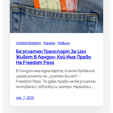
United Kingdom
Лондон
Новини
Безплатен Транспорт За Цял
Живот В Лондон: Кой Има Право
На Freedom Pass
В Лондон има една карта, която буквално
играе ролята на „златен билет“ –
Freedom Pass. Тя дава право на безплатно
пътуване с автобуси, метро, трамваи,…
дек. 7, 2025