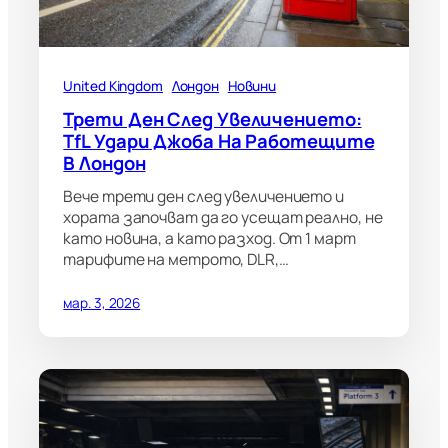
United Kingdom
Лондон
Новини
Трети Ден След Увеличението:
TfL Удари Джоба На Работещите
В Лондон
Вече трети ден след увеличението и
хората започват да го усещат реално, не
като новина, а като разход. От 1 март
тарифите на метрото, DLR,…
мар. 3, 2026