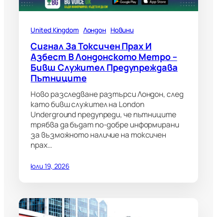
United Kingdom
Лондон
Новини
Сигнал За Токсичен Прах И
Азбест В Лондонското Метро –
Бивш Служител Предупреждава
Пътниците
Ново разследване разтърси Лондон, след
като бивш служител на London
Underground предупреди, че пътниците
трябва да бъдат по-добре информирани
за възможното наличие на токсичен
прах…
юли 19, 2026