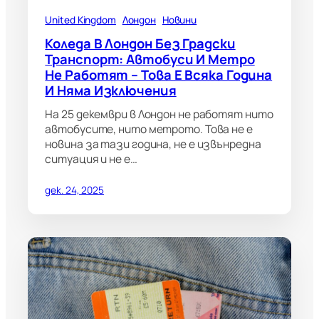
United Kingdom
Лондон
Новини
Коледа В Лондон Без Градски
Транспорт: Автобуси И Метро
Не Работят – Това Е Всяка Година
И Няма Изключения
На 25 декември в Лондон не работят нито
автобусите, нито метрото. Това не е
новина за тази година, не е извънредна
ситуация и не е…
дек. 24, 2025