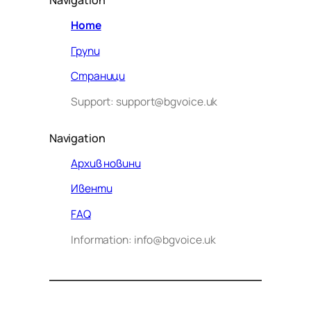
Home
Групи
Страници
Support: support@bgvoice.uk
Navigation
Архив новини
Ивенти
Здравейте! Аз съм Алекс –
FAQ
виртуалният помощник на BG
Information: info@bgvoice.uk
VOICE UK. С какво мога да
помогна днес?