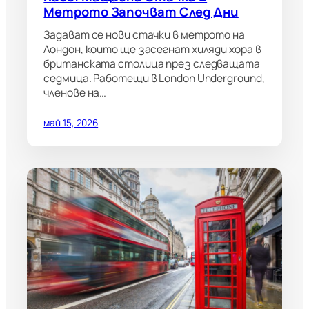
Метрото Започват След Дни
Задават се нови стачки в метрото на
Лондон, които ще засегнат хиляди хора в
британската столица през следващата
седмица. Работещи в London Underground,
членове на…
май 15, 2026