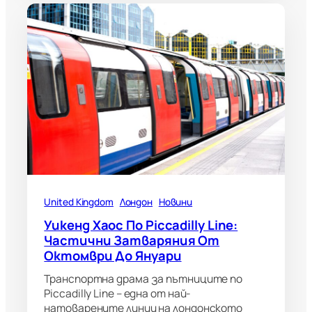
United Kingdom
Лондон
Новини
Уикенд Хаос По Piccadilly Line:
Частични Затваряния От
Октомври До Януари
Транспортна драма за пътниците по
Piccadilly Line – една от най-
натоварените линии на лондонското