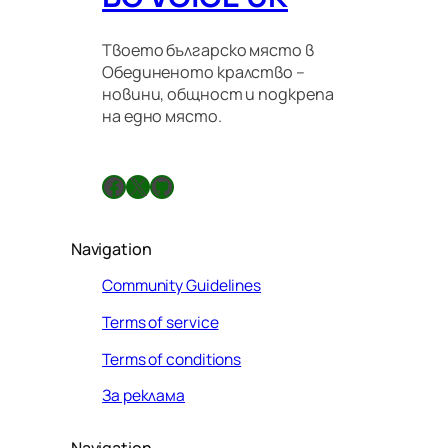
Твоето българско място в
Обединеното кралство –
новини, общност и подкрепа
на едно място.
Facebook
X
GitHub
Navigation
Community Guidelines
Terms of service
Terms of conditions
За реклама
Navigation