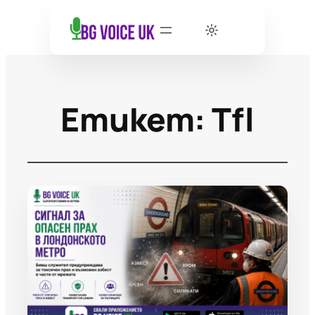
Етикет:
Tfl