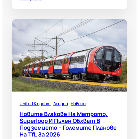
United Kingdom
Лондон
Новини
Новите Влакове На Метрото,
Superloop И Пълен Обхват В
Подземието – Големите Планове
На TfL За 2026