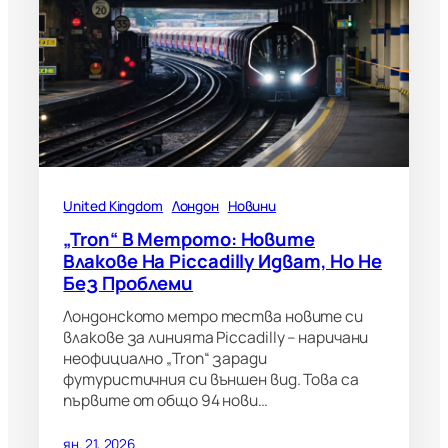
United Kingdom
Лондон
Новини
„Tron“ В Метрото: Новите
Влакове На Piccadilly Идват, Но Не
Без Проблеми
Лондонското метро тества новите си
влакове за линията Piccadilly – наричани
неофициално „Tron“ заради
футуристичния си външен вид. Това са
първите от общо 94 нови…
ян. 21, 2026