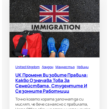
United Kingdom
Лондон
Манчестър
Новини
UK Променя Визовите Правила:
Какво Означава Това За
Семействата, Студентите И
Сезонните Работници
Точно когато хората започнат да си
мислят, че вече са наясно с правилата,