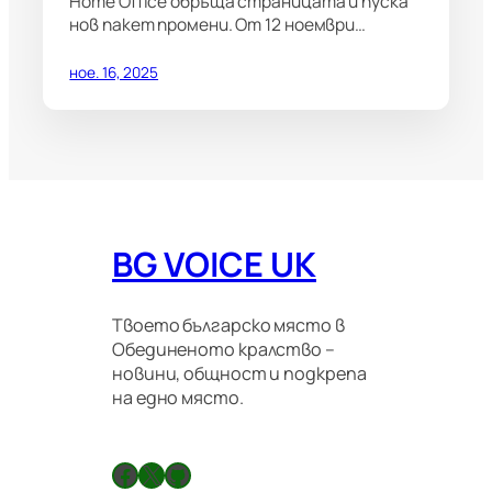
Home Office обръща страницата и пуска
нов пакет промени. От 12 ноември…
ное. 16, 2025
BG VOICE UK
Твоето българско място в
Обединеното кралство –
новини, общност и подкрепа
на едно място.
Facebook
X
GitHub