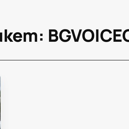
икет:
BGVOICE