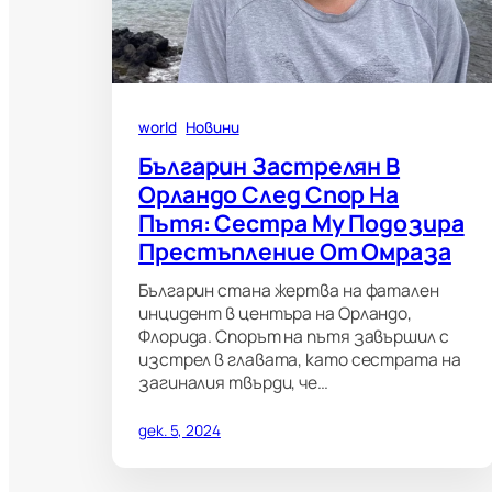
world
Новини
Българин Застрелян В
Орландо След Спор На
Пътя: Сестра Му Подозира
Престъпление От Омраза
Българин стана жертва на фатален
инцидент в центъра на Орландо,
Флорида. Спорът на пътя завършил с
изстрел в главата, като сестрата на
загиналия твърди, че…
дек. 5, 2024