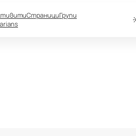
ктивити
Страници
Групи
arians