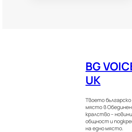
BG VOIC
UK
Твоето българско
място в Обедине
кралство – новини
общност и подкре
на едно място.