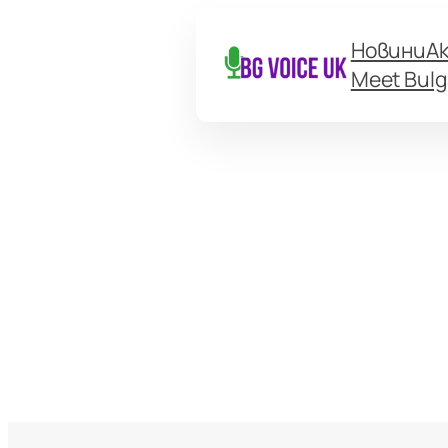
Новини
А
Meet Bulg