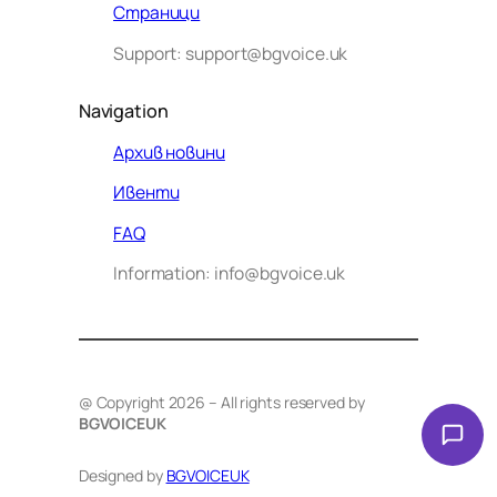
Страници
Support: support@bgvoice.uk
Navigation
Архив новини
Ивенти
Здравейте! Аз съм Алекс –
FAQ
виртуалният помощник на BG
Information: info@bgvoice.uk
VOICE UK. С какво мога да
помогна днес?
@ Copyright 2026 – All rights reserved by
BGVOICEUK
Designed by
BGVOICEUK