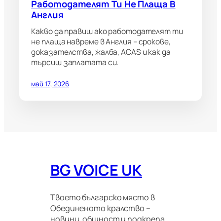
Работодателят Ти Не Плаща В
Англия
Какво да правиш ако работодателят ти
не плаща навреме в Англия – срокове,
доказателства, жалба, ACAS и как да
търсиш заплатата си.
май 17, 2026
BG VOICE UK
Твоето българско място в
Обединеното кралство –
новини, общност и подкрепа