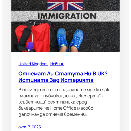
United Kingdom
Новини
Отнемат Ли Статута Ни В UK?
Истината Зад Истерията
В последните дни социалните мрежи пак
пламнаха – публикации на „експерти“ и
„съветници“ сеят паника сред
българите, че Home Office масово
започнал да отнема временни…
окт. 7, 2025