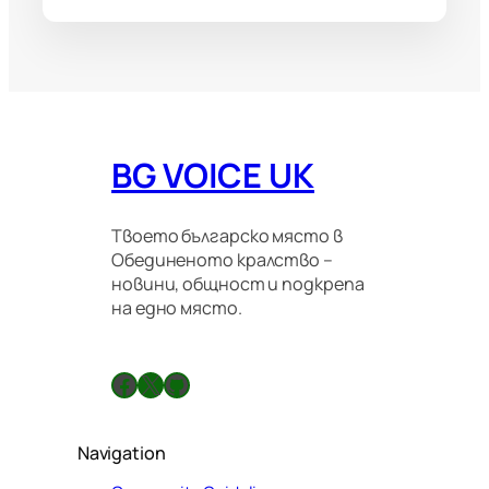
BG VOICE UK
Твоето българско място в
Обединеното кралство –
новини, общност и подкрепа
на едно място.
Facebook
X
GitHub
Navigation