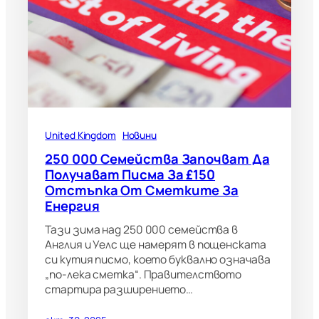
United Kingdom
Новини
250 000 Семейства Започват Да
Получават Писма За £150
Отстъпка От Сметките За
Енергия
Тази зима над 250 000 семейства в
Англия и Уелс ще намерят в пощенската
си кутия писмо, което буквално означава
„по-лека сметка“. Правителството
стартира разширението…