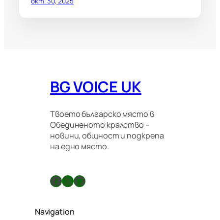
окт. 30, 2025
BG VOICE UK
Твоето българско място в
Обединеното кралство –
новини, общност и подкрепа
на едно място.
Facebook
X
GitHub
Navigation