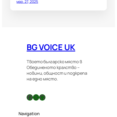
мар. 27, 2025
BG VOICE UK
Твоето българско място в
Обединеното кралство –
новини, общност и подкрепа
на едно място.
Facebook
X
GitHub
Navigation