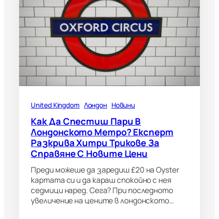
United Kingdom
Лондон
Новини
Как Да Спестиш Пари В
Лондонското Метро? Експерт
Разкрива Хитри Трикове За
Справяне С Новите Цени
Преди можеше да заредиш £20 на Oyster
картата си и да караш спокойно с нея
седмици наред. Сега? При последното
увеличение на цените в лондонското…