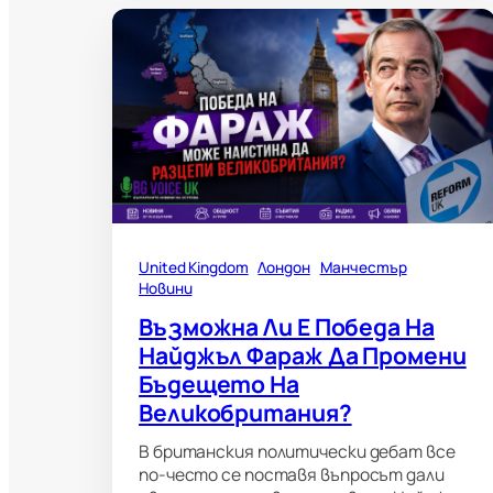
United Kingdom
Лондон
Манчестър
Новини
Възможна Ли Е Победа На
Найджъл Фараж Да Промени
Бъдещето На
Великобритания?
В британския политически дебат все
по-често се поставя въпросът дали