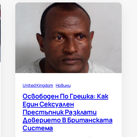
United Kingdom
Новини
Освободен По Грешка: Как
Един Сексуален
Престъпник Разклати
Доверието В Британската
Система