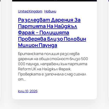
United Kingdom
Новини
Разследват Дарения За
Партията На Найджъл
Фараж – Полицията
Проверява Близо Половин
Милион Паунда
Британската полиция разследва
дарения на обща стойност близо 500
000 паунда, направени към партията
Reform UK на Найджъл Фараж.
Проверката е започнала след сигнал
от…
юли 10, 2026