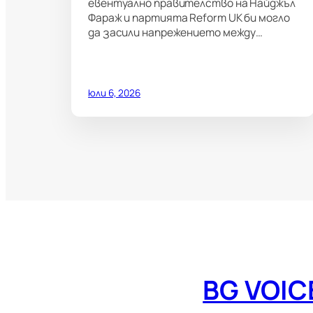
евентуално правителство на Найджъл
Фараж и партията Reform UK би могло
да засили напрежението между…
юли 6, 2026
BG VOIC