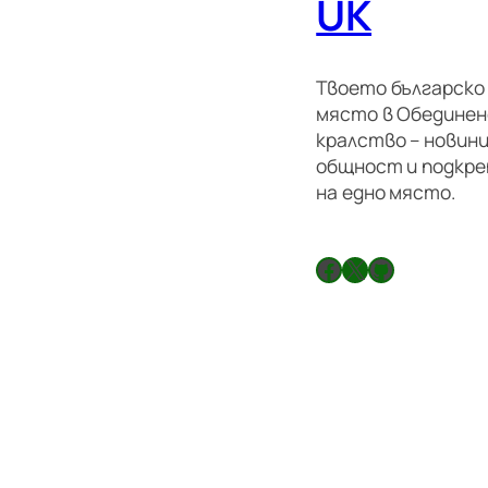
UK
Твоето българско
място в Обедине
кралство – новини
общност и подкре
на едно място.
Facebook
X
GitHub