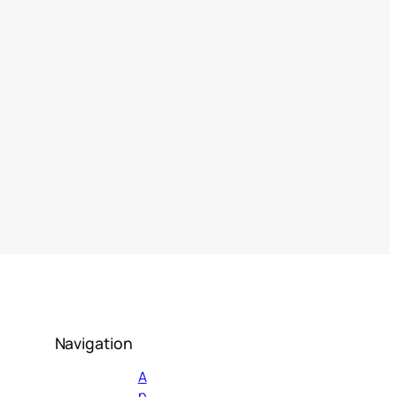
Navigation
А
р