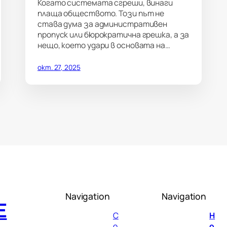
Когато системата сгреши, винаги
плаща обществото. Този път не
става дума за административен
пропуск или бюрократична грешка, а за
нещо, което удари в основата на…
окт. 27, 2025
Navigation
Navigation
E
C
H
o
o