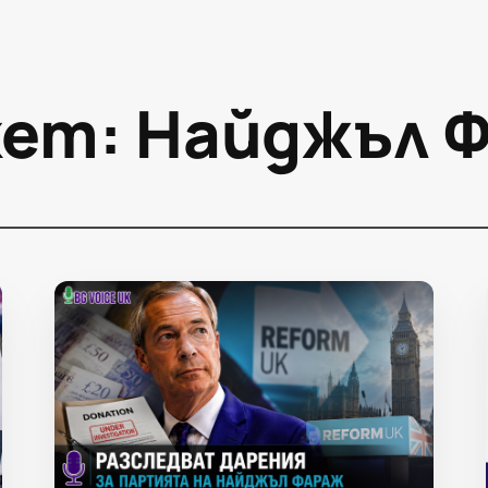
кет:
Найджъл 