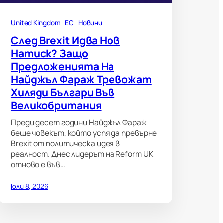
United Kingdom
ЕС
Новини
След Brexit Идва Нов
Натиск? Защо
Предложенията На
Найджъл Фараж Тревожат
Хиляди Българи Във
Великобритания
Преди десет години Найджъл Фараж
беше човекът, който успя да превърне
Brexit от политическа идея в
реалност. Днес лидерът на Reform UK
отново е във…
юли 8, 2026