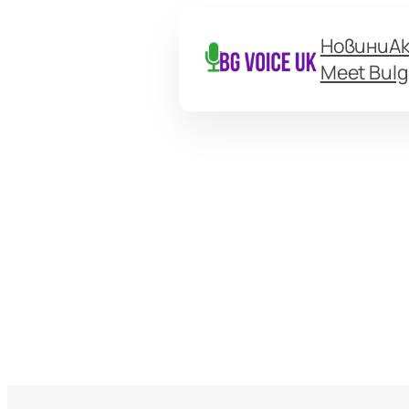
Новини
А
Meet Bulg