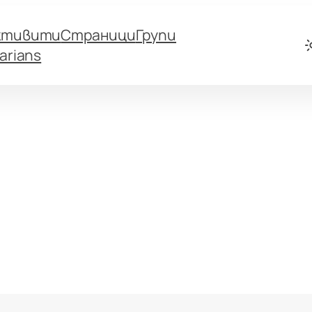
ктивити
Страници
Групи
arians