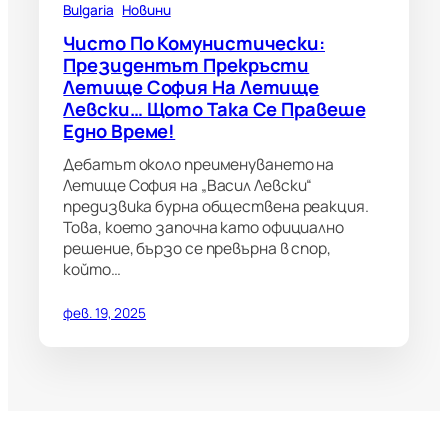
Bulgaria
Новини
Чисто По Комунистически:
Президентът Прекръсти
Летище София На Летище
Левски… Щото Така Се Правеше
Едно Време!
Дебатът около преименуването на
Летище София на „Васил Левски“
предизвика бурна обществена реакция.
Това, което започна като официално
решение, бързо се превърна в спор,
който…
фев. 19, 2025