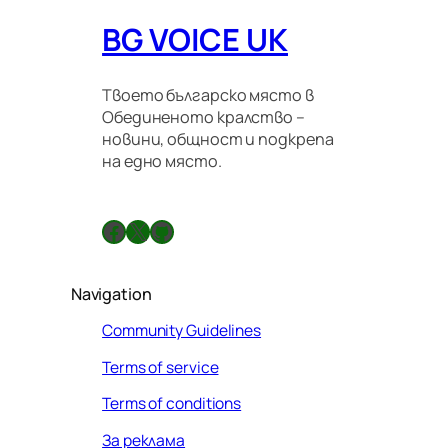
BG VOICE UK
Твоето българско място в
Обединеното кралство –
новини, общност и подкрепа
на едно място.
Facebook
X
GitHub
Navigation
Community Guidelines
Terms of service
Terms of conditions
За реклама