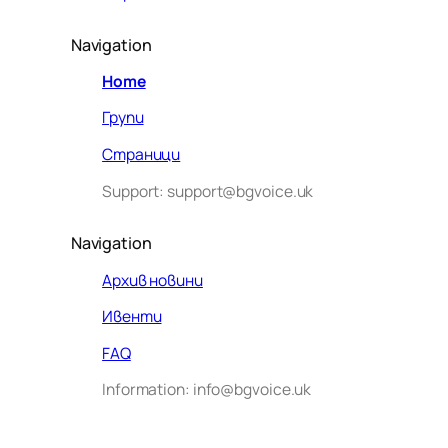
Navigation
Home
Групи
Страници
Support: support@bgvoice.uk
Navigation
Архив новини
Ивенти
Здравейте! Аз съм Алекс –
FAQ
виртуалният помощник на BG
Information: info@bgvoice.uk
VOICE UK. С какво мога да
помогна днес?