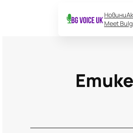
Новини
А
Meet Bulg
Етик