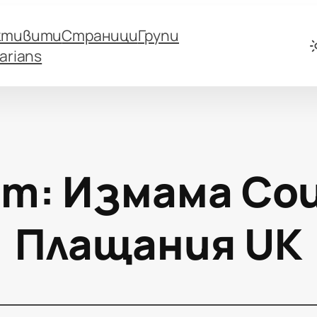
ктивити
Страници
Групи
arians
ет:
Измама Со
Плащания UK