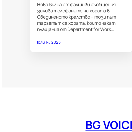
Нова вълна от фалшиви съобщения
залива телефоните на хората в
Обединеното кралство – този път
таргетът са хората, които чакат
плащания от Department for Work…
юли 14, 2025
BG VOIC