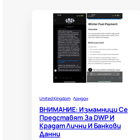
United Kingdom
Лондон
ВНИМАНИЕ: Измамници Се
Представят За DWP И
Крадат Лични И Банкови
Данни