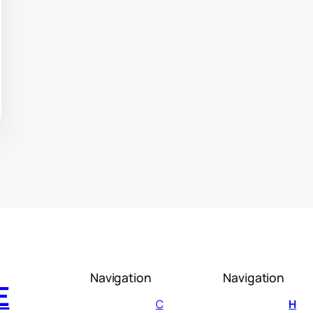
Navigation
Navigation
E
C
H