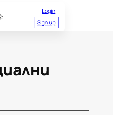
Login
Sign up
циални