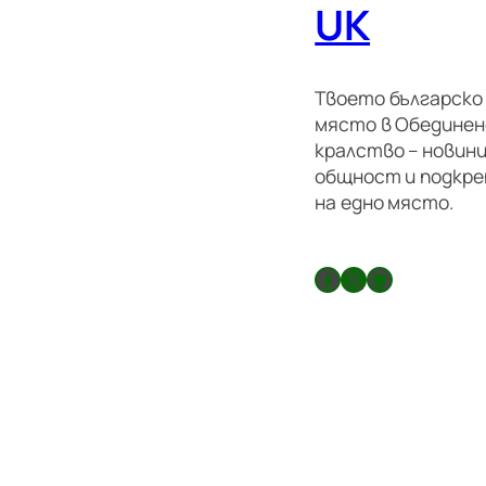
UK
Твоето българско
място в Обедине
кралство – новини
общност и подкре
на едно място.
Facebook
X
GitHub