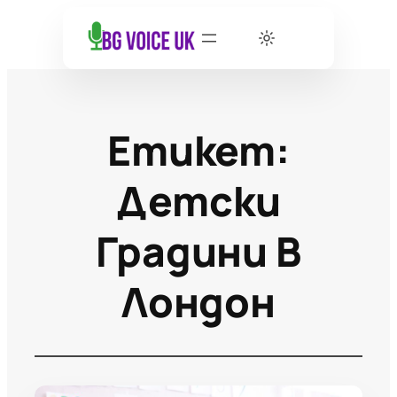
Етикет:
Детски
Градини В
Лондон