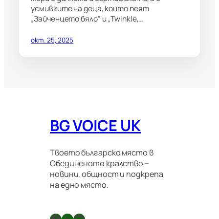
усмивките на деца, които пеят
„Зайченцето бяло“ и „Twinkle,…
окт. 25, 2025
BG VOICE UK
Твоето българско място в
Обединеното кралство –
новини, общност и подкрепа
на едно място.
Facebook
X
GitHub