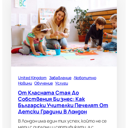
United Kingdom
Забавление
Любопитно
Новини
Обучение
Услуги
От Класната Стая До
Собствения Бизнес: Как
Български Учителки Печелят От
Детски Градини В Лондон
В Лондон има един тих успех, който не се
мери с дипломи и сертификати, а с