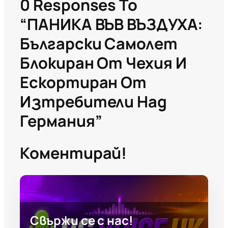
0 Responses To
“ПАНИКА ВЪВ ВЪЗДУХА:
Български Самолет
Блокиран От Чехия И
Ескортиран От
Изтребители Над
Германия”
Коментирай!
Свържи се с нас!