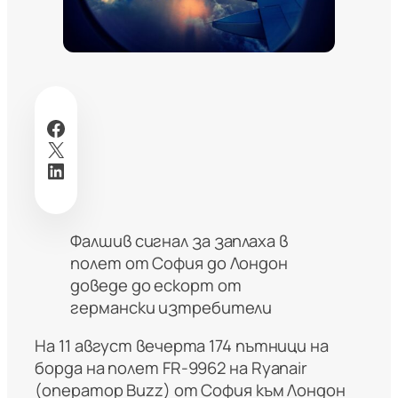
Facebook
X
LinkedIn
Фалшив сигнал за заплаха в
полет от София до Лондон
доведе до ескорт от
германски изтребители
На 11 август вечерта 174 пътници на
борда на полет FR‑9962 на Ryanair
(оператор Buzz) от София към Лондон