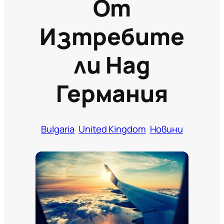
От
Изтребите
Ли Над
Германия
Bulgaria
United Kingdom
Новини