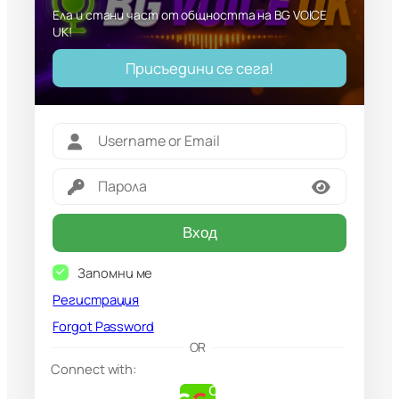
Ела и стани част от общността на BG VOICE
UK!
Присъедини се сега!
Вход
Запомни ме
Регистрация
Forgot Password
G
OR
o
Connect with:
o