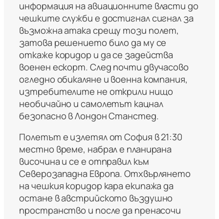
информация на авиационните власти до
чешките служби е достигнал сигнал за
възможна атака срещу този полет,
затова решението било да му се
откаже коридор и да се задейства
военен ескорт. След почти двучасово
огледно обикаляне и военна компания,
изтребителите не открили нищо
необичайно и самолетът кацнал
безопасно в Лондон Станстед.
Полетът е излетял от София в 21:30
местно време, набрал е планирана
височина и се е отправил към
Северозападна Европа. Отхвърлянето
на чешкия коридор кара екипажа да
остане в австрийското въздушно
пространство и после да пренасочи