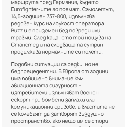
маршрута през Германия, където
Eurofighter‑ите го поемат. Самолетът,
14,5‑годишен 737‑800, изпълнява
редовен курс на лоукост оператора
Buzz и е приземен без повреди или
травми. След кацането той нощува на
Станстед и на следващата сутрин
продължава нормалните си полети.
Подобни ситуации са редки, но не
безпрецедентни. В Европа от години
има повишено внимание към
авиационната сигурност –
изтребители изпълняват военен
ескорт при бомбени заплахи или
комуникационни сривове, а властите не
се колебаят да затворят въздушно
пространство, ако нещо им се стори