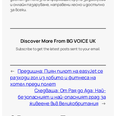
и онлайн пазаруване, направени лесно и достъпно
за всеки.
Discover More From BG VOICE UK
Subscribe to get the latest posts sent to your email.
←
Предишна:
Пиян пилот на easyJet се
разходи гол из лобито и фитнеса на
хотел преди полет
Следваща:
От Рая до Адa: Най-
безопасният и най-опасният град за
живеене във Великобритания
→