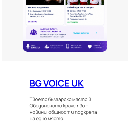
о
в
и
т
е
и
м
и
г
р
а
ц
и
о
BG VOICE UK
н
н
и
п
Твоето българско място в
р
Обединеното кралство –
а
новини, общност и подкрепа
в
на едно място.
и
л
а