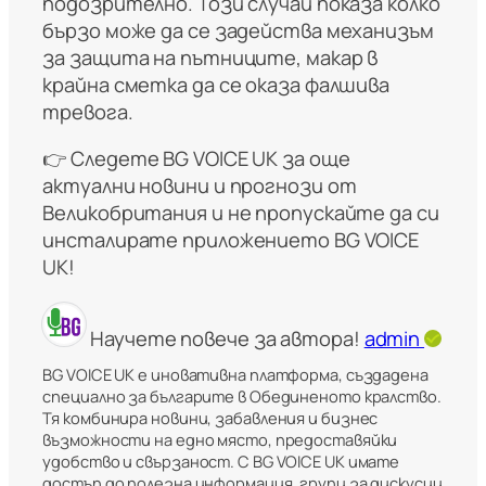
подозрително. Този случай показа колко
бързо може да се задейства механизъм
за защита на пътниците, макар в
крайна сметка да се оказа фалшива
тревога.
👉 Следете BG VOICE UK за още
актуални новини и прогнози от
Великобритания и не пропускайте да си
инсталирате приложението BG VOICE
UK!
Научете повече за автора!
admin
BG VOICE UK е иновативна платформа, създадена
специално за българите в Обединеното кралство.
Тя комбинира новини, забавления и бизнес
възможности на едно място, предоставяйки
удобство и свързаност. С BG VOICE UK имате
достъп до полезна информация, групи за дискусии