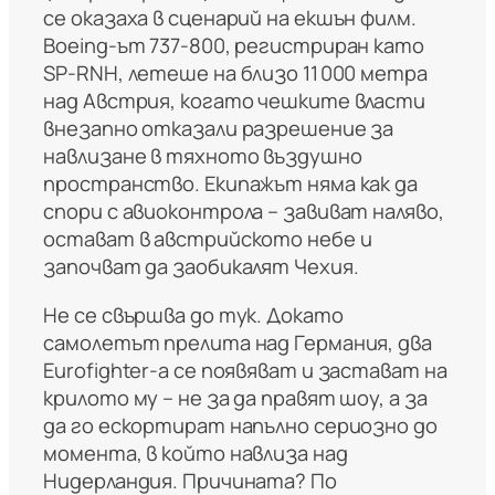
се оказаха в сценарий на екшън филм.
Boeing‑ът 737‑800, регистриран като
SP‑RNH, летеше на близо 11 000 метра
над Австрия, когато чешките власти
внезапно отказали разрешение за
навлизане в тяхното въздушно
пространство. Екипажът няма как да
спори с авиоконтрола – завиват наляво,
остават в австрийското небе и
започват да заобикалят Чехия.
Не се свършва до тук. Докато
самолетът прелита над Германия, два
Eurofighter‑а се появяват и застават на
крилото му – не за да правят шоу, а за
да го ескортират напълно сериозно до
момента, в който навлиза над
Нидерландия. Причината? По