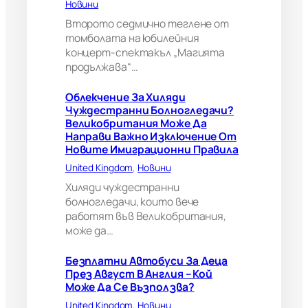
Новини
и
?
Второто седмично теглене от
В
томболата на юбилейния
е
концерт-спектакъл „Магията
л
продължава“…
и
к
Облекчение За Хиляди
о
Чуждестранни Болногледачи?
б
Великобритания Може Да
р
Направи Важно Изключение От
и
Новите Имиграционни Правила
т
а
United Kingdom
, 
Новини
н
Хиляди чуждестранни
и
болногледачи, които вече
я
работят във Великобритания,
м
може да…
о
ж
е
Безплатни Автобуси За Деца
д
През Август В Англия – Кой
а
Може Да Се Възползва?
н
United Kingdom
, 
Новини