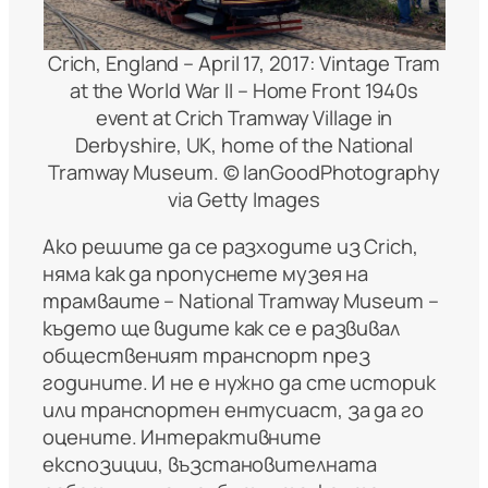
Crich, England – April 17, 2017: Vintage Tram
at the World War II – Home Front 1940s
event at Crich Tramway Village in
Derbyshire, UK, home of the National
Tramway Museum. © IanGoodPhotography
via Getty Images
Ако решите да се разходите из Crich,
няма как да пропуснете музея на
трамваите – National Tramway Museum –
където ще видите как се е развивал
общественият транспорт през
годините. И не е нужно да сте историк
или транспортен ентусиаст, за да го
оцените. Интерактивните
експозиции, възстановителната