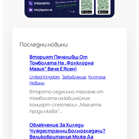
н
н
и
б
о
л
н
Последни новини
о
г
л
Вторият Печеливш От
е
Томболата На „Фолклорна
д
Магия“ Вече Е Ясен!
а
United Kingdom
, 
Забавление
, 
Култура
, 
ч
Новини
и
?
Второто седмично теглене от
В
томболата на юбилейния
е
концерт-спектакъл „Магията
л
продължава“…
и
к
Облекчение За Хиляди
о
Чуждестранни Болногледачи?
б
Великобритания Може Да
р