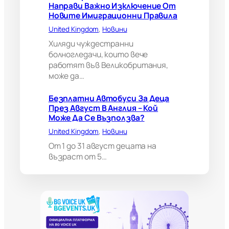
Направи Важно Изключение От
и
Новите Имиграционни Правила
т
а
United Kingdom
, 
Новини
н
Хиляди чуждестранни
и
болногледачи, които вече
я
работят във Великобритания,
м
може да…
о
ж
е
Безплатни Автобуси За Деца
д
През Август В Англия – Кой
а
Може Да Се Възползва?
н
United Kingdom
, 
Новини
а
п
От 1 до 31 август децата на
р
възраст от 5…
а
в
и
в
а
ж
н