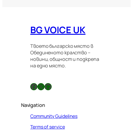
а
ц
и
о
BG VOICE UK
н
н
и
п
Твоето българско място в
р
Обединеното кралство –
а
новини, общност и подкрепа
в
на едно място.
и
л
а
Facebook
X
GitHub
Navigation
Community Guidelines
Terms of service