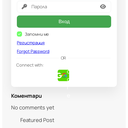
Вход
Запомни ме
Регистрация
Forgot Password
G
OR
o
Connect with:
o
g
l
e
Коментари
No comments yet
Featured Post