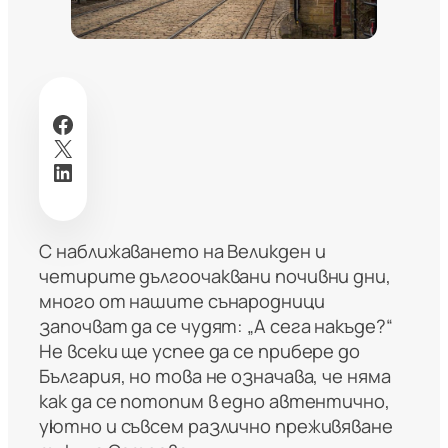
Facebook
X
LinkedIn
С наближаването на Великден и
четирите дългоочаквани почивни дни,
много от нашите сънародници
започват да се чудят: „А сега накъде?“
Не всеки ще успее да се прибере до
България, но това не означава, че няма
как да се потопим в едно автентично,
уютно и съвсем различно преживяване