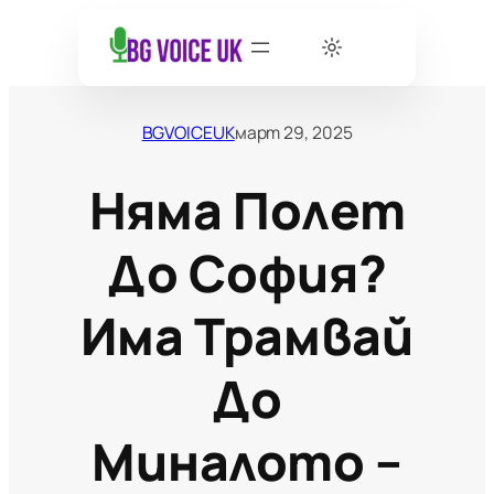
BGVOICEUK
март 29, 2025
Няма Полет
До София?
Има Трамвай
До
Миналото –