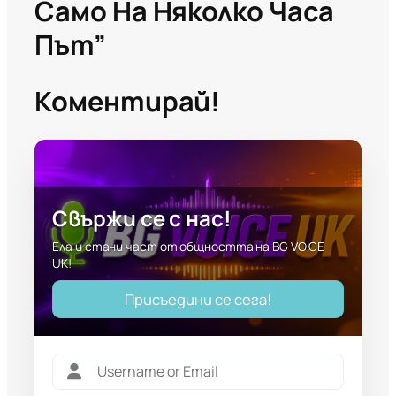
Само На Няколко Часа
Път”
Коментирай!
Свържи се с нас!
Ела и стани част от общността на BG VOICE
UK!
Присъедини се сега!