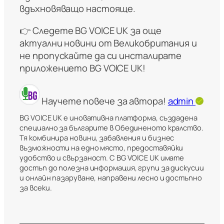
вдъхновяващо настояще.
👉 Следете BG VOICE UK за още
актуални новини от Великобритания и
не пропускайте да си инсталирате
приложението
BG VOICE UK
!
Научете повече за автора!
admin
BG VOICE UK е иновативна платформа, създадена
специално за българите в Обединеното кралство.
Тя комбинира новини, забавления и бизнес
възможности на едно място, предоставяйки
удобство и свързаност. С BG VOICE UK имате
достъп до полезна информация, групи за дискусии
и онлайн пазаруване, направени лесно и достъпно
за всеки.