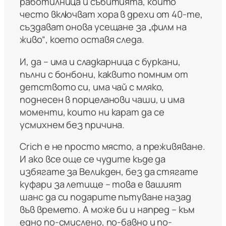
работилница и събитията, които
често включват хора в дрехи от 40-те,
създават онова усещане за „филм на
живо“, което оставя следа.
И, да – има и сладкарница с буркани,
пълни с бонбони, каквито помним от
детството си, има чай с мляко,
поднесен в порцеланови чаши, и има
моменти, които ни карат да се
усмихнем без причина.
Crich е не просто място, а преживяване.
И ако все още се чудите къде да
избягате за Великден, без да стягате
куфари за летище – това е вашият
шанс да си подарите пътуване назад
във времето. А може би и напред – към
едно по-смислено, по-бавно и по-