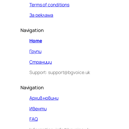
Terms of conditions
За реклама
Navigation
Home
Групи
Страници
Support: support@bgvoice.uk
Navigation
Архив новини
Ивенти
Здравейте! Аз съм Алекс –
FAQ
виртуалният помощник на BG