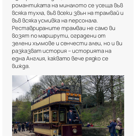
романтиката на миналото се усеща във
всяка тухла, във всеки звън на трамвай и
във всяка усмивка на персонала.
Реставрираните трамваи не само ви
возят по маршрути, оградени от
зелени хълмове и сенчести алеи, но и ви
разказват история – историята на
една Англия, каквато вече рядко се
вижда.