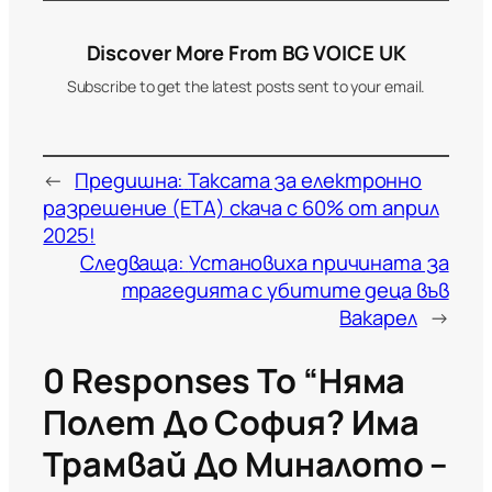
Discover More From BG VOICE UK
Subscribe to get the latest posts sent to your email.
←
Предишна:
Таксата за електронно
разрешение (ETA) скача с 60% от април
2025!
Следваща:
Установиха причината за
трагедията с убитите деца във
Вакарел
→
0 Responses To “Няма
Полет До София? Има
Трамвай До Миналото –