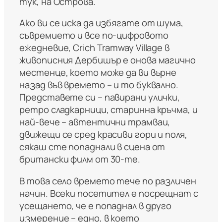
тук, на Острова.
Ако ви се иска да избягате от шума,
съвремието и все по-цифровото
ежедневие, Crich Tramway Village в
живописния Дербишър е онова магично
местенце, което може да ви върне
назад във времето – и то буквално.
Представете си – павирани улички,
ретро сладкарници, старинна кръчма, и
най-вече – автентични трамваи,
движещи се сред красиви гори и поля,
сякаш сте попаднали в сцена от
британски филм от 30-те.
В това село времето тече по различен
начин. Всеки посетител е посрещнат с
усещането, че е попаднал в друго
измерение – едно, в което