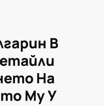
лгарин В
Детайли
нето На
то Му У