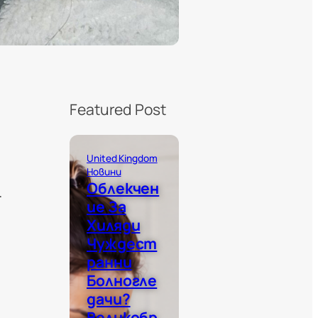
Featured Post
United Kingdom
Новини
Облекчен
.
Ие За
Хиляди
Чуждест
Ранни
Болногле
Дачи?
Великобр