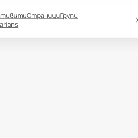
ктивити
Страници
Групи
arians