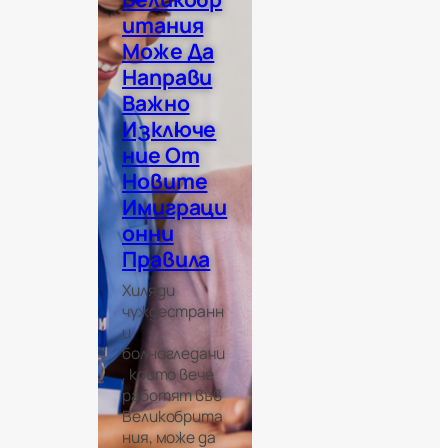
Итания
Може Да
Направи
Важно
Изключе
Ние От
Новите
Имиграци
Онни
Правила
Хиляди
чуждестранн
и
болногледачи
, които вече
работят във
Великобрита
ния, може да