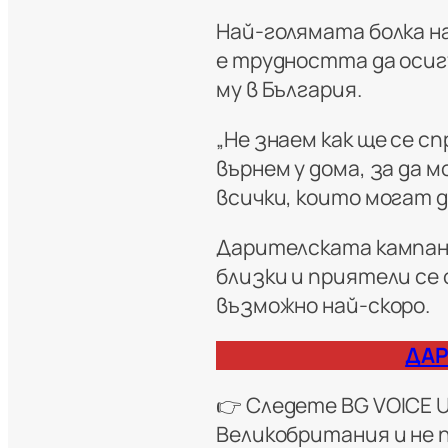
Най-голямата болка н
е трудността да оси
му в България.
„Не знаем как ще се сп
върнем у дома, за да 
всички, които могат д
Дарителската кампан
близки и приятели се
възможно най-скоро.
ДАР
👉 Следете
BG VOICE 
Великобритания и не 