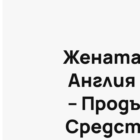
Жената 
Англия
– Прод
Средст