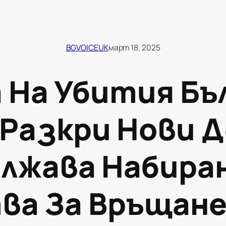
BGVOICEUK
март 18, 2025
На Убития Бъ
 Разкри Нови 
ължава Набира
ва За Връщане