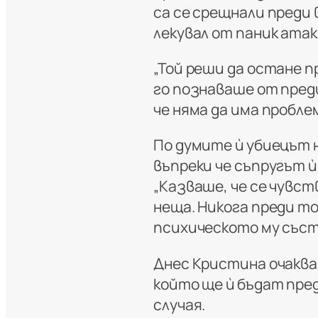
са се срещнали преди 
лекувал от паник ата
„Той реши да остане п
го познаваше от преди
че няма да има пробле
По думите ѝ убиецът 
въпреки че съпругът ѝ
„Казваше, че се чувс
неща. Никога преди то
психическото му състо
Днес Кристина очаква
който ще ѝ бъдат пр
случая.