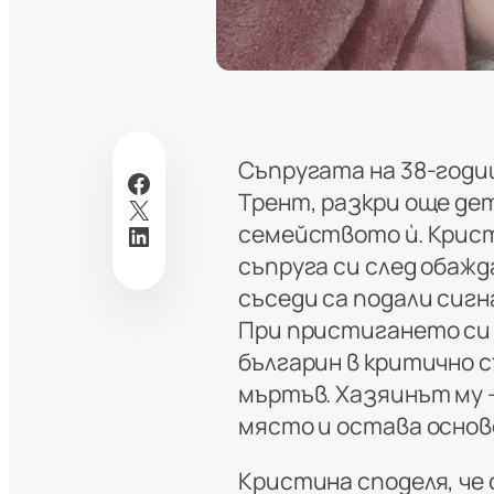
Съпругата на 38-годи
Facebook
Трент, разкри още де
X
LinkedIn
семейството ѝ. Крист
съпруга си след обажд
съседи са подали сигн
При пристигането си
българин в критично с
мъртъв. Хазяинът му 
място и остава основ
Кристина споделя, че 