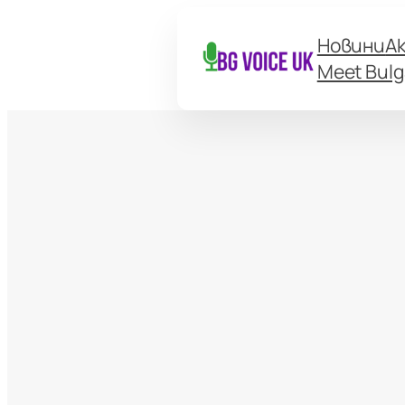
Новини
А
Meet Bulg