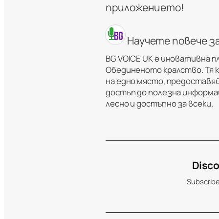
приложението!
Научете повече з
BG VOICE UK е иновативна п
Обединеното кралство. Тя 
на едно място, предоставяй
достъп до полезна информац
лесно и достъпно за всеки.
Disco
Subscribe