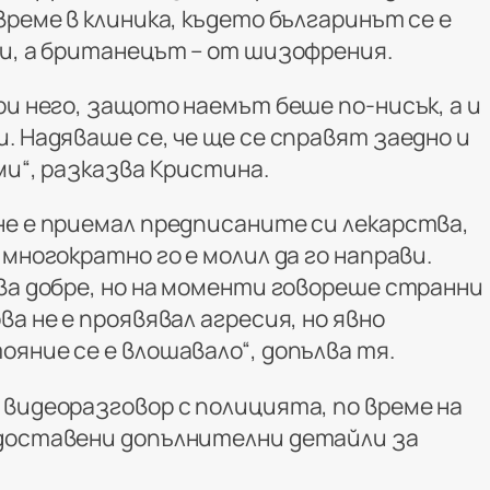
време в клиника, където българинът се е
ки, а британецът – от шизофрения.
ри него, защото наемът беше по-нисък, а и
. Надяваше се, че ще се справят заедно и
ми“, разказва Кристина.
не е приемал предписаните си лекарства,
 многократно го е молил да го направи.
тва добре, но на моменти говореше странни
ва не е проявявал агресия, но явно
яние се е влошавало“, допълва тя.
 видеоразговор с полицията, по време на
едоставени допълнителни детайли за