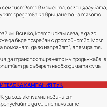
а семейството в момента, освен загубата
гурят средства за връщането на тялото
равим. Всичко, което искам сега, е да го
може да бъде погребан с достойнство. Моля
а помогнат, да го направят“, апелира тя.
ия за транспортирането му продължава, а
 опитват да съберат необходимата сума
ИТЕЛСКА КАМПАНИЯ
ТУК
UK
за още актуални новини от
пропускайте да си инсталирате