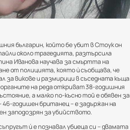
шния българин, който бе убит в Стоук он
тайли около трагедията, разтърсила
ина Иванова научава за смъртта на
ане от полицията, която ѝ съобщава, че
ал за викове и размирици в съседната къща
 органите на реда откриват 38-годишния
ъстояние, а малко по-късно той е обявен за
– 46-годишен британец – е задържан на
ен заподозрян за убийството.
съпругът ѝ е познавал убиеца си – двамата