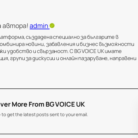
а автора!
admin
латформа, създадена специално за българите в
комбинира новини, забавления и бизнес възможности
ки удобство и свързаност. С BG VOICE UK имате
ия, групи за дискусии и онлайн пазаруване, направени
ver More From BG VOICE UK
 to get the latest posts sent to your email.