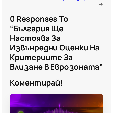
→
0 Responses To
“България Ще
Настоява За
Извънредни Оценки На
Критериите За
Влизане В Еврозоната”
Коментирай!