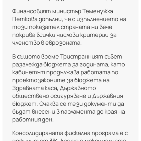
Финансовият министър Теменужка
Петкова допълни, че с изпълнението на
този показател страната ни вече
покрива всички числови критерии за
членство в еврозоната.
В същото време Тристранният съвет
разглежда бюджета за годината, като
кабинетът продължава работата по
проектозаконите за бюджета на
Здравната каса, Държавното
обществено осигуряване и Държавния
бюджет. Очаква се тези документи да
бъдат внесени в парламента до края на
работния ден.
Консолидираната фискална програма е с
дефицит от 3%, което е максималната