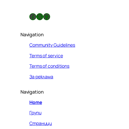
л
а
Facebook
X
GitHub
Navigation
Community Guidelines
Terms of service
Terms of conditions
За реклама
Navigation
Home
Групи
Страници