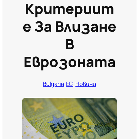
Критериит
Е За Влизане
В
Еврозоната
Bulgaria
ЕС
Новини