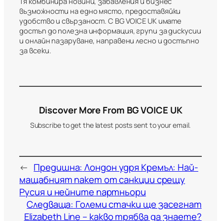
Тя комбинира новини, забавления и бизнес
възможности на едно място, предоставяйки
удобство и свързаност. С BG VOICE UK имате
достъп до полезна информация, групи за дискусии
и онлайн пазаруване, направени лесно и достъпно
за всеки.
Discover More From BG VOICE UK
Subscribe to get the latest posts sent to your email.
←
Предишна:
Лондон удря Кремъл: Най-
мащабният пакет от санкции срещу
Русия и нейните партньори
Следваща:
Големи стачки ще засегнат
Elizabeth Line – какво трябва да знаете?