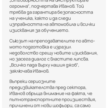
„Отговорността на инструктора е
огромна“, подчертава Иванов. Той
трябва да гарантира безопасността
на ученика, както и да следи
изправността на автомобила и всички
изисквания за обучението.
Съюзът на преподавателите по авто-
мото подготовка е изразил
недоволство срещу новите изисквания,
но засега диалог с властите липсва.
„Всичко пада върху нашия джоб“,
заключава Иванов.
Въпреки сериозните
предизвикателства пред сектора,
Иванов обръща внимание на факта, че
пътнотранспортните произшествия,
причинени от нови шофьори, са само