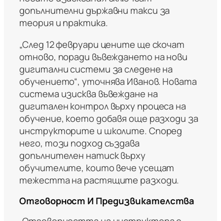
допълнителни държавни такси за
теория и практика.
„След 12 февруари цените ще скочат
отново, поради въвеждането на нови
дигитални системи за следене на
обучението“, уточнява Иванов. Новата
система изисква въвеждане на
дигитален контрол върху процеса на
обучение, което добавя още разходи за
инструкторите и школите. Според
него, този подход създава
допълнителен натиск върху
обучителите, които вече усещат
тежестта на растящите разходи.
Отговорност И Предизвикателства