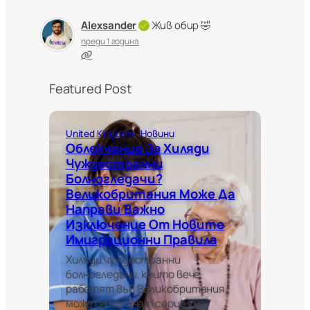
Alexsander
Жив обир 🤣
преди 1 година
Featured Post
United Kingdom
Новини
Облекчение За Хиляди
Чуждестранни
Болногледачи?
Великобритания Може Да
Направи Важно
Изключение От Новите
Имиграционни Правила
Хиляди чуждестранни
болногледачи, които вече
работят във Великобритания,
може да получат сериозно