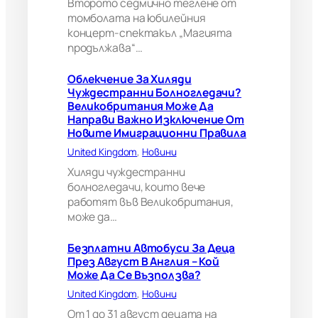
?
Второто седмично теглене от
В
томболата на юбилейния
е
концерт-спектакъл „Магията
л
продължава“…
и
к
Облекчение За Хиляди
о
Чуждестранни Болногледачи?
б
Великобритания Може Да
р
Направи Важно Изключение От
и
Новите Имиграционни Правила
т
а
United Kingdom
, 
Новини
н
Хиляди чуждестранни
и
болногледачи, които вече
я
работят във Великобритания,
м
може да…
о
ж
е
Безплатни Автобуси За Деца
д
През Август В Англия – Кой
а
Може Да Се Възползва?
н
United Kingdom
, 
Новини
а
п
От 1 до 31 август децата на