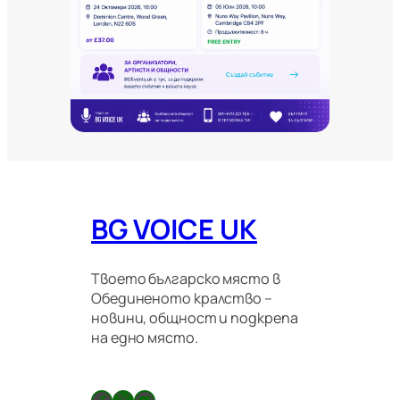
и
т
е
и
м
и
г
р
а
ц
и
о
BG VOICE UK
н
н
и
п
Твоето българско място в
р
Обединеното кралство –
а
новини, общност и подкрепа
в
на едно място.
и
л
а
Facebook
X
GitHub