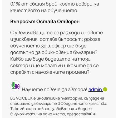
0,1% от общия брой, което говори за
качеството на обучението.
Въпросът Остава Отворен
С увеличаващите се разходи и новите
изисквания, остава въпросът: докога
обучението за шофьор ще бъде
достъпно за обикновения българин?
Какво ще бъде бъдещето на този
сектор и ще могат ли школите да се
справят с наложените промени?
Научете повече за автора!
admin
BG VOICE UK е иновативна платформа, създадена
специално за българите в Обединеното кралство.
Тя комбинира новини, забавления и бизнес
възможности на едно място, предоставяйки