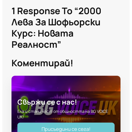
1 Response To “2000
Лева За Шофьорски
Курс: Новата
Реалност”
Коментирай!
Свържи се с нас!
Ела и стани част от общността на BG VOICE
UK!
Присъедини се сега!