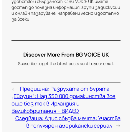
удобство и свързаност. С BG VOICE UK имате
достъп до полезна информация, групи за дискусии
и онлайн пазаруване, направени лесно и достъпно
за всеки.
Discover More From BG VOICE UK
Subscribe to get the latest posts sent to your email.
←
Предишна:
Разрухата от бурята
„Ейоуин“: Над 350 000 домакинства все
още без ток в Ирландия и
Великобритания – ВИДЕО
Следваща:
Азис сбъдва мечта: Участва
в популярен американски сериал
→