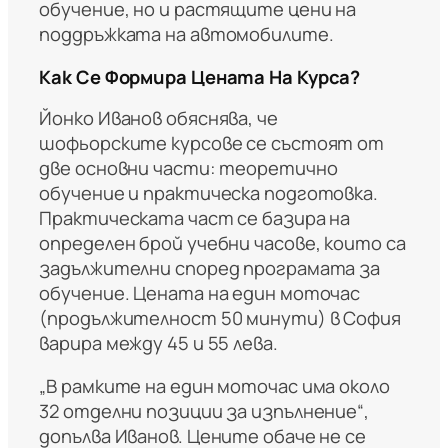
обучение, но и растящите цени на
поддръжката на автомобилите.
Как Се Формира Цената На Курса?
Йонко Иванов обяснява, че
шофьорските курсове се състоят от
две основни части: теоретично
обучение и практическа подготовка.
Практическата част се базира на
определен брой учебни часове, които са
задължителни според програмата за
обучение. Цената на един моточас
(продължителност 50 минути) в София
варира между 45 и 55 лева.
„В рамките на един моточас има около
32 отделни позиции за изпълнение“,
допълва Иванов. Цените обаче не се