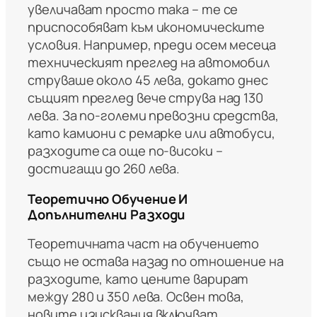
увеличават просто така – те се
приспособяват към икономическите
условия. Например, преди осем месеца
техническият преглед на автомобил
струваше около 45 лева, докато днес
същият преглед вече струва над 130
лева. За по-големи превозни средства,
като камиони с ремарке или автобуси,
разходите са още по-високи –
достигащи до 260 лева.
Теоретично Обучение И
Допълнителни Разходи
Теоретичната част на обучението
също не остава назад по отношение на
разходите, като цените варират
между 280 и 350 лева. Освен това,
новите изисквания включват