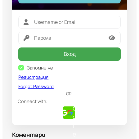
Вход
Запомни ме
Регистрация
Forgot Password
G
OR
o
Connect with:
o
g
l
e
Коментари