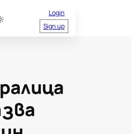
Login
Sign up
Кралица
азва
нин