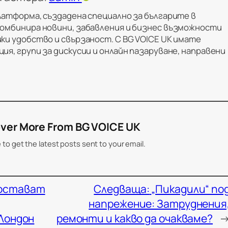
латформа, създадена специално за българите в
комбинира новини, забавления и бизнес възможности
ки удобство и свързаност. С BG VOICE UK имате
ия, групи за дискусии и онлайн пазаруване, направени
ver More From BG VOICE UK
 to get the latest posts sent to your email.
 остават
Следваща:
„Пикадили“ по
напрежение: Затруднения
 Лондон
ремонти и какво да очакваме?