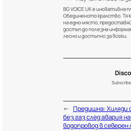
BG VOICE UK е иновативна п
Обединеното кралство. Тя 
на едно място, предоставяй
достъп до полезна информац
лесно и достъпно за всеки.
Disco
Subscribe
←
Предишна:
Хиляди
без газ след авария на
водопровод в северен