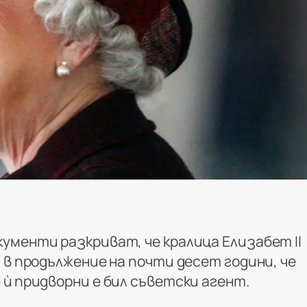
ументи разкриват, че кралица Елизабет II
 в продължение на почти десет години, че
ѝ придворни е бил съветски агент.