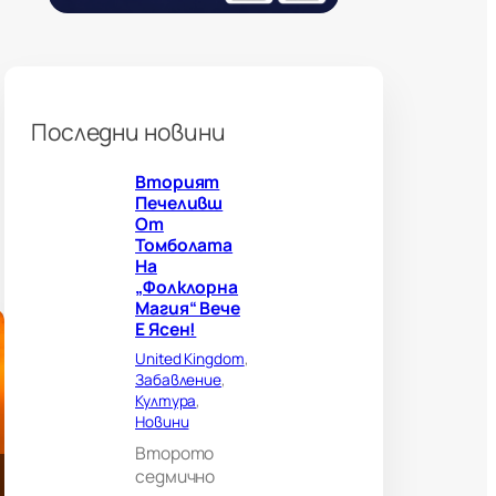
н
и
б
о
л
н
Последни новини
о
г
Вторият
л
Печеливш
е
От
д
Томболата
а
На
ч
„Фолклорна
и
Магия“ Вече
?
Е Ясен!
В
е
United Kingdom
, 
л
Забавление
, 
и
Култура
, 
к
Новини
о
Второто
б
седмично
р