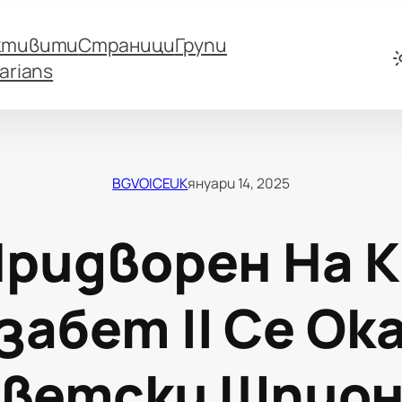
ктивити
Страници
Групи
arians
BGVOICEUK
януари 14, 2025
ридворен На 
забет II Се Ок
ветски Шпио