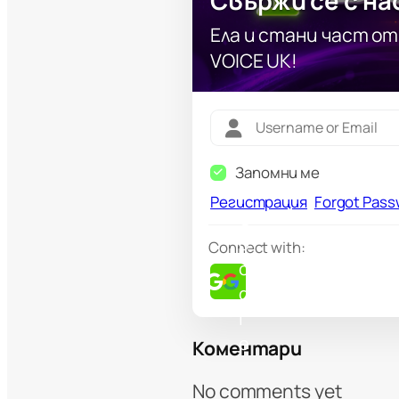
Свържи се с на
Ела и стани част о
VOICE UK!
Запомни ме
Регистрация
Forgot Pass
G
o
Connect with:
o
g
l
e
Коментари
No comments yet