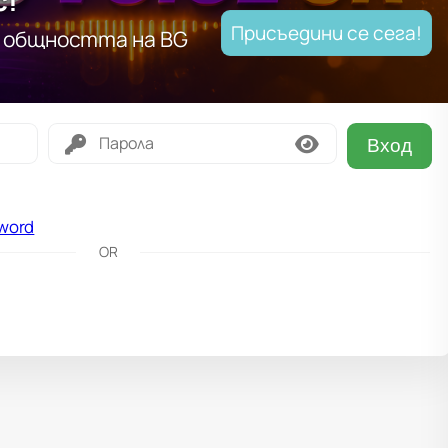
с!
Присъедини се сега!
т общността на BG
Вход
word
OR