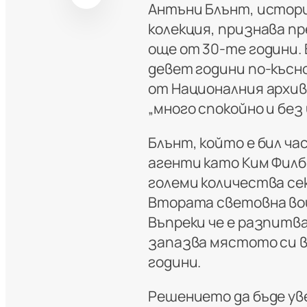
Антъни Блънт, истори
колекция, признава пр
още от 30-те години.
девет години по-късно
от Националния архив
„много спокойно и без
Блънт, който е бил ч
агенти като Ким Филби
големи количества се
Втората световна вой
Въпреки че е разпитва
запазва мястото си в 
години.
Решението да бъде ув