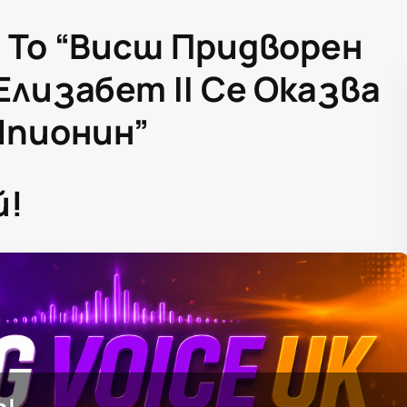
 To “Висш Придворен
Елизабет II Се Оказва
Шпионин”
й!