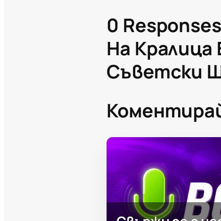
0 Responses
На Кралица 
Съветски 
Коментира