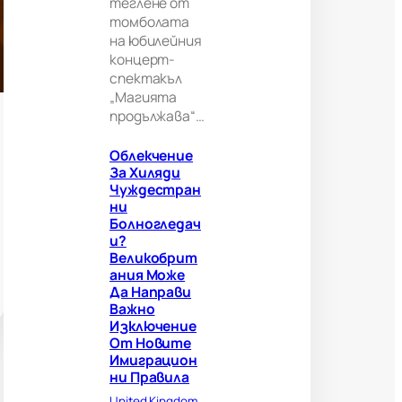
теглене от
и
томболата
т
а
на юбилейния
н
концерт-
и
спектакъл
я
„Магията
м
продължава“…
о
ж
Облекчение
е
За Хиляди
д
Чуждестран
а
Ни
н
Болногледач
а
И?
п
Великобрит
р
Ания Може
а
Да Направи
в
Важно
и
Изключение
в
От Новите
а
Имиграцион
ж
Ни Правила
н
о
United Kingdom
, 