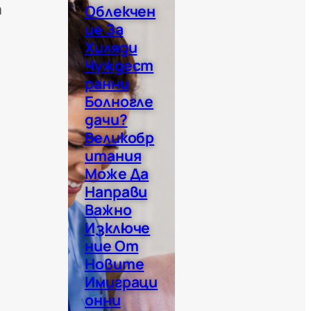
а
Облекчен
Ие За
Хиляди
Чуждест
Ранни
Болногле
Дачи?
Великобр
Итания
Може Да
Направи
Важно
Изключе
Ние От
Новите
Имиграци
Онни