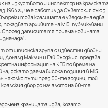
к на изкуството и инспектор на кралскат
ез 1964 г., че е работил за Съветския съюз
 Въпреки това кралицата е уведомена едва
, показват архивите на MI5, публикувани
. Според записите тя приема новината
 изненада“.
аст от шпионска група с известни двойни
, Доналд Маклин и Гай Бърджис, предава
кретна информация на КГБ по време на
на, докато заема висока позиция в MI5.
н няколко пъти през 50-те години, той
кралския двор до началото на 60-те
едомена кралицата идва, когато