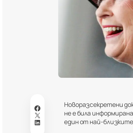
Новоразсекретени док
Facebook
не е била информирана
X
LinkedIn
един от най-близките 