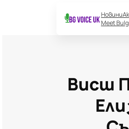
Новини
А
Meet Bulg
Висш П
Ели
Съ