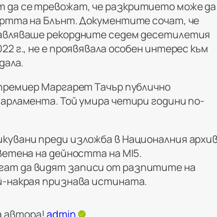
 да се тревожат, че разкритието може да
ъртта на Блънт. Документите сочат, че
равляваше рекордните седем десетилетия
22 г., не е проявявала особен интерес към
дала.
 премиер Маргарет Тачър публично
парламента. Той умира четири години по-
кувани преди изложба в Националния архи
ветена на дейността на MI5.
ат да видят записи от разпитите на
й-накрая признава истината.
а автора!
admin