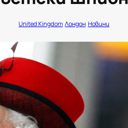
United Kingdom
Лондон
Новини