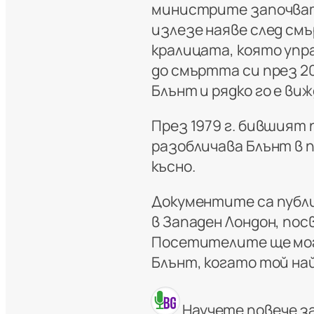
министрите започват
излезе наяве след см
кралицата, която уп
до смъртта си през 20
Блънт и рядко го е виж
През 1979 г. бившият
разобличава Блънт в 
късно.
Документите са публи
в Западен Лондон, пос
Посетителите ще мог
Блънт, когато той на
Научете повече з