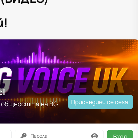
й!
с!
Присъедини се сега!
т общността на BG
Вход