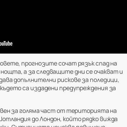
довете, прогнозите сочат рязък спад на
ощта, а за следващите дни се очакват и
здава допълнителни рискове за поледици,
 където са издадени предупреждения за
бявен за голяма част от територията на
отландия до Лондон, който рядко вижда
ежи. Ситуацията изисква повишено