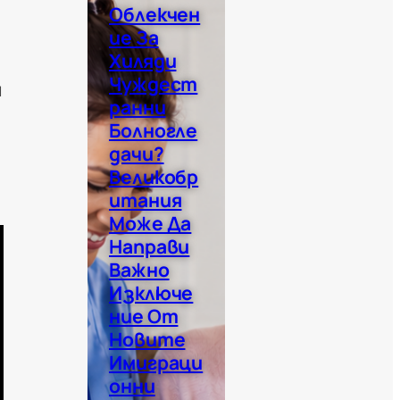
Облекчен
Ие За
Хиляди
Чуждест
и
Ранни
Болногле
Дачи?
Великобр
Итания
Може Да
Направи
Важно
Изключе
Ние От
Новите
Имиграци
Онни