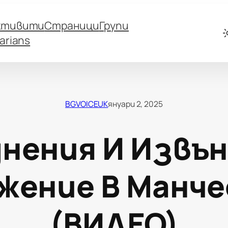
ктивити
Страници
Групи
arians
BGVOICEUK
януари 2, 2025
нения И Извъ
жение В Манч
(ВИДЕО)