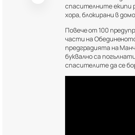
спасителните екипи р
хора, блокирани в до
Повече от 100 предупр
части на Обединеното
предградията на Ман
буквално са погълнат
спасителите да се бо