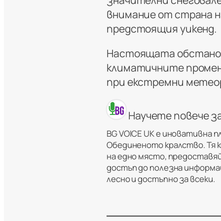
внимание от страна н
предстоящия уикенд.
Настоящата обстанов
климатичните промен
при екстремни метеор
Научете повече з
BG VOICE UK е иновативна п
Обединеното кралство. Тя 
на едно място, предоставяй
достъп до полезна информац
лесно и достъпно за всеки.