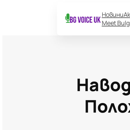
Новини
А
Meet Bulg
Навод
Поло