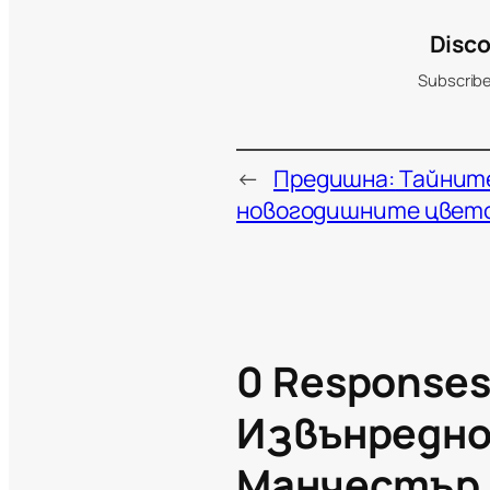
Disco
Subscribe
←
Предишна:
Тайнит
новогодишните цвет
0 Responses
Извънредно
Манчестър 