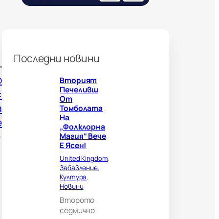
н
и
б
о
л
н
Последни новини
о
г
о
Вторият
л
Печеливш
е
:
От
д
а
Томболата
а
На
ч
е
„Фолклорна
и
→
Магия“ Вече
?
Е Ясен!
В
е
United Kingdom
, 
л
Забавление
, 
и
Култура
, 
к
Новини
о
Второто
б
седмично
р