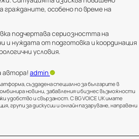
а гражданите, особено по време на
ка подчертава сериозността на
и и нуждата от подготовка и координация
ологични условия.
а автора!
admin
латформа, създадена специално за българите в
комбинира новини, забавления и бизнес възможности
ки удобство и свързаност. С BG VOICE UK имате
ия, групи за дискусии и онлайн пазаруване, направени