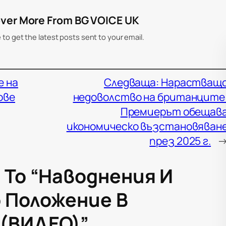
ver More From BG VOICE UK
 to get the latest posts sent to your email.
е на
Следваща:
Нарастващ
ове
недоволство на британците
Премиерът обещав
икономическо възстановяван
през 2025 г.
 To “Наводнения И
 Положение В
(ВИДЕО)”