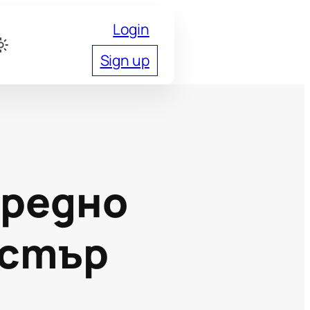
Login
Sign up
нредно
естър