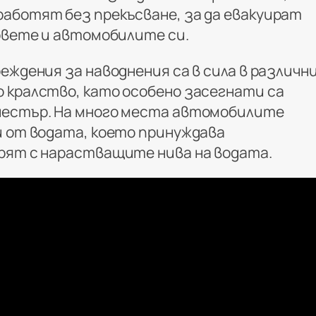
аботят без прекъсване, за да евакуират
мовете и автомобилите си.
еждения за наводнения са в сила в различн
 кралство, като особено засегнати са
честър. На много места автомобилите
и от водата, което принуждава
рят с нарастващите нива на водата.