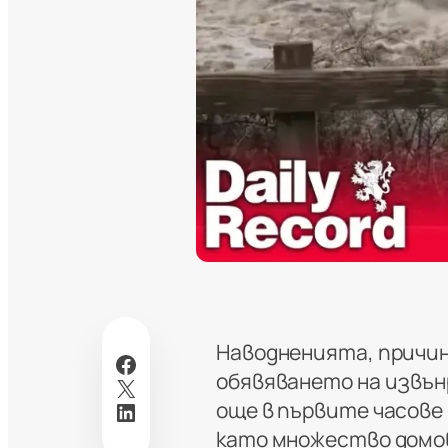
Наводненията, причин
Facebook
обявяването на извън
X
LinkedIn
още в първите часове
като множество домов