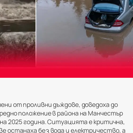
ени от проливни дъждове, доведоха до
редно положение в района на Манчестър
 на 2025 година. Ситуацията е критична,
е останаха без вода и електричество, а