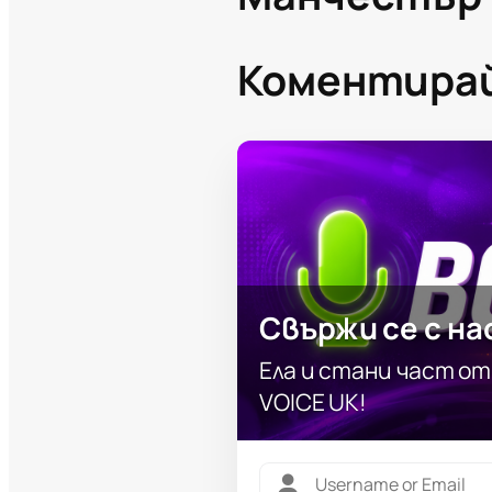
Коментира
Свържи се с на
Ела и стани част о
VOICE UK!