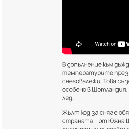
В допълнение към дъж
температурите през н
снеговалежи. Това съ
особено в Шотландия,
лед.
Жълт код за сняг е о
страната – от Южна Ш
значителни снеговал