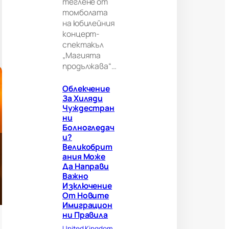
теглене от
и
томболата
т
а
на юбилейния
н
концерт-
и
спектакъл
я
„Магията
м
продължава“…
о
ж
Облекчение
е
За Хиляди
д
Чуждестран
а
Ни
н
Болногледач
а
И?
п
Великобрит
р
Ания Може
а
Да Направи
в
Важно
и
Изключение
в
От Новите
а
Имиграцион
ж
Ни Правила
н
о
United Kingdom
, 